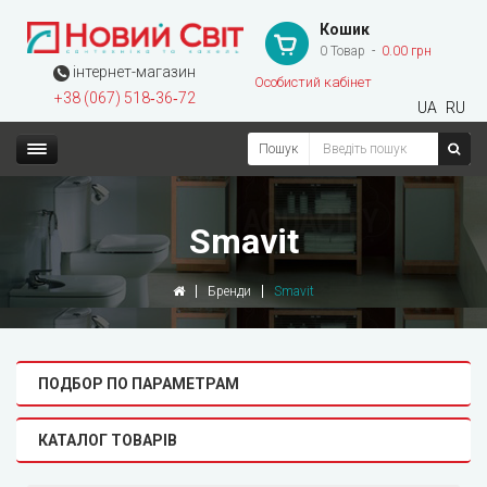
Кошик
0 Товар
0.00 грн
інтернет-магазин
Особистий кабінет
+38 (067) 518‑36‑72
UA
RU
Пошук
Smavit
Бренди
Smavit
ПОДБОР ПО ПАРАМЕТРАМ
КАТАЛОГ ТОВАРІВ