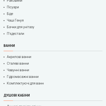
Раковини
Пісуари
Біде
Чаші Генуя
Бачки для унітазу
П'єдестали
ВАННИ
Акрилові ванни
Сталеві ванни
Чавунні ванни
Гідромасажні ванни
Комплектуючі для ванн
ДУШОВІ КАБІНИ