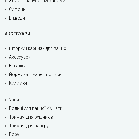
Зливні і напускні механізми
Сифони
Відводи
АКСЕСУАРИ
Шторки і карнизи для ванної
Аксесуари
Вішалки
Йоржики і туалетні стійки
Килимки
Урни
Полиці для ванної кімнати
Тримачі для рушників
Тримачі для паперу
Поручні