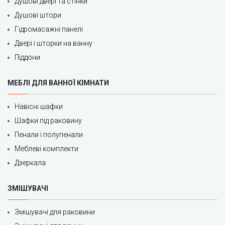
Душові двері та стінки
Душові штори
Гідромасажні панелі
Двері і шторки на ванну
Піддони
МЕБЛІ ДЛЯ ВАННОЇ КІМНАТИ
Навісні шафки
Шафки під раковину
Пенали і полупенали
Меблеві комплекти
Дзеркала
ЗМІШУВАЧІ
Змішувачі для раковини