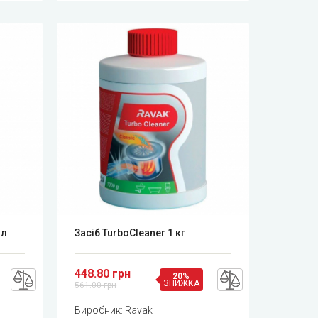
мл
Засіб TurboCleaner 1 кг
448.80 грн
20%
ЗНИЖКА
561.00 грн
Виробник:
Ravak