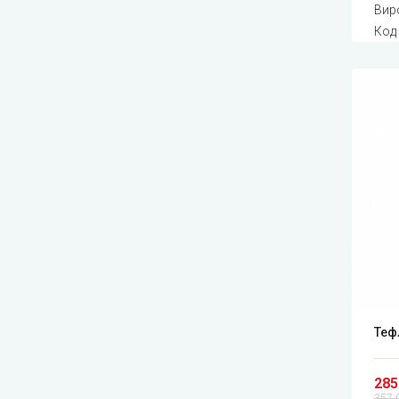
Вир
Код
Теф
285
357.