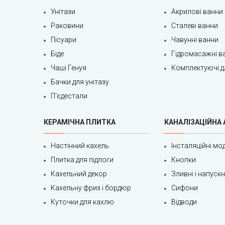
Унітази
Акрилові ванни
Раковини
Сталеві ванни
Пісуари
Чавунні ванни
Біде
Гідромасажні в
Чаші Генуя
Комплектуючі д
Бачки для унітазу
П'єдестали
КЕРАМІЧНА ПЛИТКА
КАНАЛІЗАЦІЙНА
Настінний кахель
Інсталяційні мод
Плитка для підлоги
Кнопки
Кахельний декор
Зливні і напуск
Кахельну фриз і бордюр
Сифони
Куточки для кахлю
Відводи