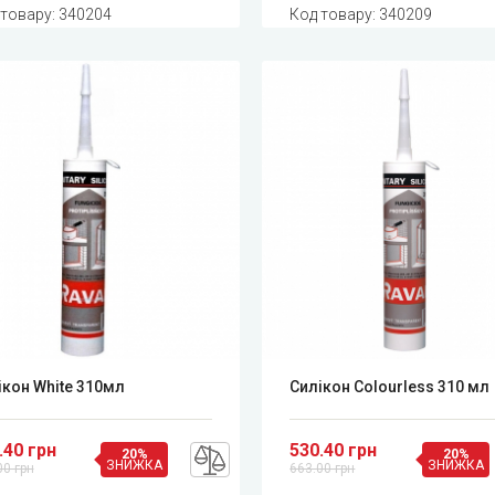
 товару:
340204
Код товару:
340209
ікон White 310мл
Силікон Сolourless 310 мл
.40 грн
530.40 грн
20%
20%
ЗНИЖКА
ЗНИЖКА
00 грн
663.00 грн