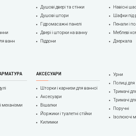
Душові двері та стінки
Навісні ша
Душові штори
Шафки під 
Гідромасажні панелі
Пенали і п
анни
Двері і шторки на ванну
Меблеві ко
ля ванн
Піддони
Дзеркала
 АРМАТУРА
АКСЕСУАРИ
Урни
Полиці для
улі
Шторки і карнизи для ванної
Тримачі дл
Аксесуари
Тримачі дл
ні механізми
Вішалки
Поручні
Йоржики і туалетні стійки
Ізолюючі ма
Килимки