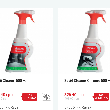
б Cleaner 500 мл
Засіб Cleaner Chrome 500 
.40 грн
326.40 грн
20%
20%
ЗНИЖКА
ЗНИЖКА
00 грн
408.00 грн
обник:
Ravak
Виробник:
Ravak