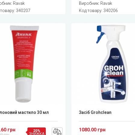
обник:
Ravak
Виробник:
Ravak
 товару:
340207
Код товару:
340206
лоновий мастило 30 мл
Засіб Grohclean
.60 грн
1080.00 грн
20%
ЗНИЖКА
00 грн