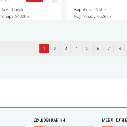
обник:
Ravak
Виробник:
Grohe
 товару:
340208
Код товару:
652625
1
2
3
4
5
6
7
8
ДУШОВІ КАБІНИ
МЕБЛІ ДЛЯ 