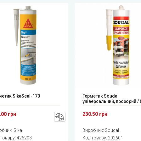
метик SikaSeal-170
Герметик Soudal
універсальний, прозорий / 
.00 грн
230.50 грн
обник:
Sika
Виробник:
Soudal
 товару:
426203
Код товару:
202601