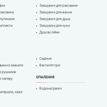
фки
Змішувачі для раковини
раковину
Змішувачі для ванни
олупенали
Змішувачі для душа
мплекти
Змішувачі для кухні
Душові лійки
Сидіння
 ванної кімнати
Вентилятори
я рушників
ОПАЛЕННЯ
я паперу
Водонагрівачі
теріали, хімія