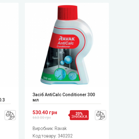
Засіб AntiCalc Conditioner 300
0.3
мл
530.40 грн
20%
ЗНИЖКА
663.00 грн
Виробник:
Ravak
Код товару:
340202