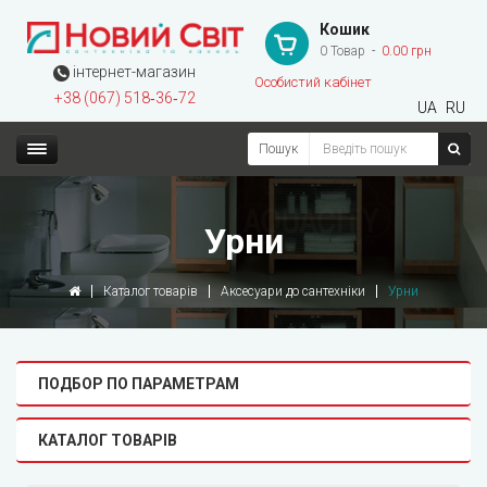
Кошик
0 Товар
0.00 грн
інтернет-магазин
Особистий кабінет
+38 (067) 518‑36‑72
UA
RU
Пошук
Урни
Каталог товарів
Аксесуари до сантехніки
Урни
ПОДБОР ПО ПАРАМЕТРАМ
КАТАЛОГ ТОВАРІВ