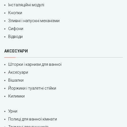
Інсталяційні модулі
Кнопки
Зливні і напускні механізми
Сифони
Відводи
АКСЕСУАРИ
Шторки і карнизи для ванної
Аксесуари
Вішалки
Йоржики і туалетні стійки
Килимки
Урни
Полиці для ванної кімнати