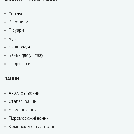
Унітази
Раковини
Пісуари
Біде
Чаші Генуя
Бачки для унітазу
П'єдестали
ВАННИ
Акрилові ванни
Сталеві ванни
Чавунні ванни
Гідромасажні ванни
Комплектуючі для ванн