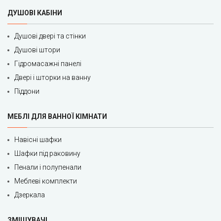
ДУШОВІ КАБІНИ
Душові двері та стінки
Душові штори
Гідромасажні панелі
Двері і шторки на ванну
Піддони
МЕБЛІ ДЛЯ ВАННОЇ КІМНАТИ
Навісні шафки
Шафки під раковину
Пенали і полупенали
Меблеві комплекти
Дзеркала
ЗМІШУВАЧІ