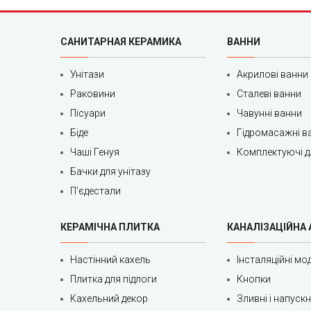
Син
Сок
САНИТАРНАЯ КЕРАМИКА
ВАННИ
Сол
Унітази
Акрилові ванни
Спа
Раковини
Сталеві ванни
Ста
Пісуари
Чавунні ванни
Сте
Біде
Гідромасажні в
Чаші Генуя
Комплектуючі д
Сур
Бачки для унітазу
Сур
П'єдестали
Сух
КЕРАМІЧНА ПЛИТКА
КАНАЛІЗАЦІЙНА
Тар
Настінний кахель
Інсталяційні мод
вул.
Плитка для підлоги
Кнопки
вул
Кахельний декор
Зливні і напуск