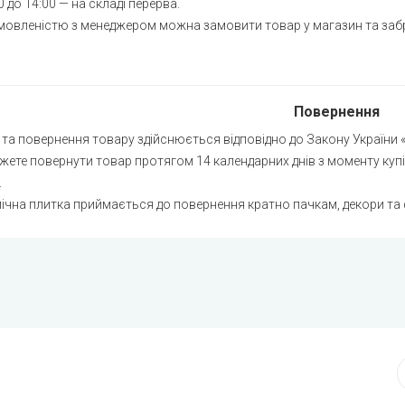
00 до 14:00 — на складі перерва.
івщина
омовленістю з менеджером можна замовити товар у магазин та забр
ретувате
лоград
тизанське
Повернення
н та повернення товару здійснюється відповідно до Закону України 
ещепине
жете повернути товар протягом 14 календарних днів з моменту купів
анка
.
мічна плитка приймається до повернення кратно пачкам, декори та
риківка
городне
. Шевченка
дніпрянське
альське
арівка