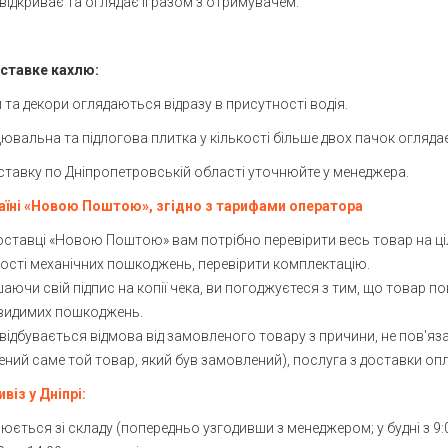
 відкриває та оглядає її разом з отримувачем.
'янка
вське / Обухівка
ставке кахлю:
снопілля
 та декори оглядаються відразу в присутності водія.
ий Ріг
цювальна та підлогова плитка у кількості більше двох пачок огляда
нівка
ставку по Дніпропетровській області уточнюйте у менеджера.
имівка
аїні «Новою Поштою», згідно з тарифами оператора
далинівка
оставці «Новою Поштою» вам потрібно перевірити весь товар на цілі
ності механічних пошкоджень, перевірити комплектацію.
іоративне
аючи свій підпис на копії чека, ви погоджуєтеся з тим, що товар п
ополь
видимих пошкоджень.
 відбувається відмова від замовленого товару з причини, не пов'яз
оолександрівка
ений саме той товар, який був замовлений), послуга з доставки о
омосковськ
віз у Дніпрі:
нківка
нюється зі складу (попередньо узгодивши з менеджером; у будні з 9:0