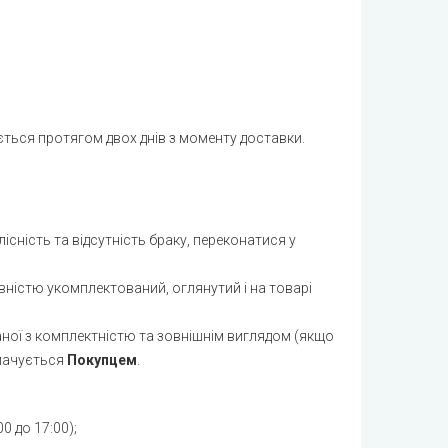
900
1100
900
Уточнюйте
ється протягом двох днів з моменту доставки.
850
Уточнюйте
Уточнюйте
сність та відсутність браку, переконатися у
Уточнюйте
овністю укомплектований, оглянутий і на товарі
Уточнюйте
аної з комплектністю та зовнішнім виглядом (якщо
850
плачується
Покупцем
.
Уточнюйте
850
0 до 17:00);