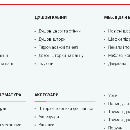
ельникове
олове
ДУШОВІ КАБІНИ
МЕБЛІ ДЛЯ 
оне
Душові двері та стінки
Навісні ша
ське
Душові штори
Шафки під 
рі Кодаки
Гідромасажні панелі
Пенали і п
пове
анни
Двері і шторки на ванну
Меблеві ко
ля ванн
Піддони
Дзеркала
сько-Литовське
сько-Михайлівка
ачівка
 АРМАТУРА
АКСЕСУАРИ
Урни
омське
Полиці для
улі
 Передова (за Дон. Шосе)
Шторки і карнизи для ванної
Тримачі дл
Аксесуари
. Незламна (Петрозаводська)
Тримачі дл
ні механізми
Вішалки
Поручні