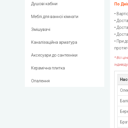
Душові кабіни
По Дні
• Варт
Меблі для ванної кімнати
• Доста
• Дост
Змішувачі
• Доста
• При д
Каналізаційна арматура
протяго
Аксесуари до сантехніки
* Всі ц
індивід
Керамічна плитка
Нас
Опалення
Оле
Бал
Бер
Бра