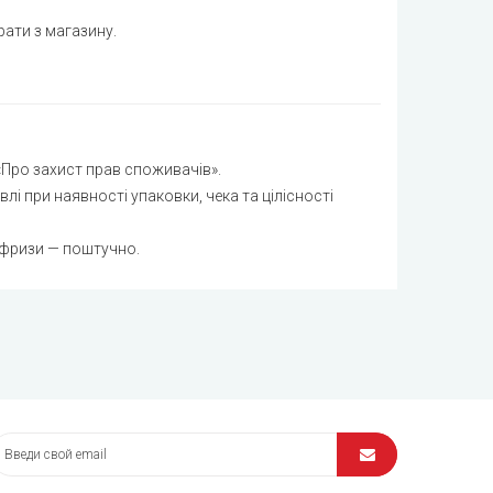
Уточнюйте
ати з магазину.
Уточнюйте
Уточнюйте
Уточнюйте
«Про захист прав споживачів».
Уточнюйте
лі при наявності упаковки, чека та цілісності
Уточнюйте
 фризи — поштучно.
Уточнюйте
1100
850
Уточнюйте
850
900