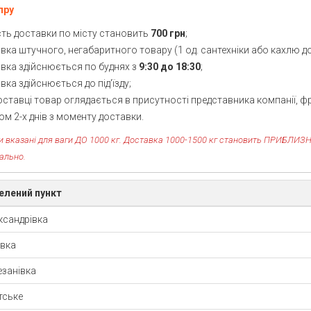
пру
ість доставки по місту становить
700 грн
;
вка штучного, негабаритного товару (1 од. сантехніки або кахлю до
авка здійснюється по буднях з
9:30 до 18:30
;
вка здійснюється до під'їзду;
оставці товар оглядається в присутності представника компанії, фр
м 2-х днів з моменту доставки.
іни вказані для ваги ДО 1000 кг. Доставка 1000-1500 кг становить ПРИБЛИЗН
уально.
елений пункт
ксандрівка
івка
езанівка
тське