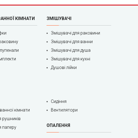
Уточнюйте
Уточнюйте
ВАННОЇ КІМНАТИ
ЗМІШУВАЧІ
Уточнюйте
фки
Змішувачі для раковини
Уточнюйте
раковину
Змішувачі для ванни
850
олупенали
Змішувачі для душа
Уточнюйте
мплекти
Змішувачі для кухні
Душові лійки
Уточнюйте
Уточнюйте
Уточнюйте
Сидіння
Уточнюйте
 ванної кімнати
Вентилятори
850
я рушників
ОПАЛЕННЯ
850
я паперу