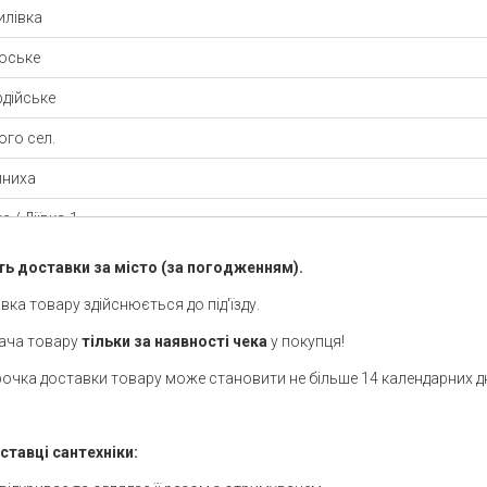
илівка
оське
рдійське
ого сел.
иниха
ка / Діївка-1
ка-2
ть доставки за місто (за погодженням).
оріжжя
вка товару здійснюється до під'їзду.
менівка
дача товару
тільки за наявності чека
у покупця!
трочка доставки товару може становити не більше 14 календарних д
оті Ключі
нь
ставці сантехніки:
іонове