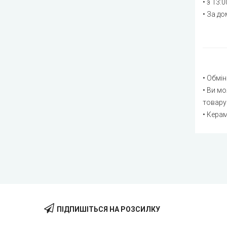
• з 13:
Орл
• За д
Оче
Пав
Пар
• Обмі
Пер
• Ви мо
Піщ
товару
• Кера
Пет
Під
сел
При
Риб
ПІДПИШІТЬСЯ НА РОЗСИЛКУ
Сам