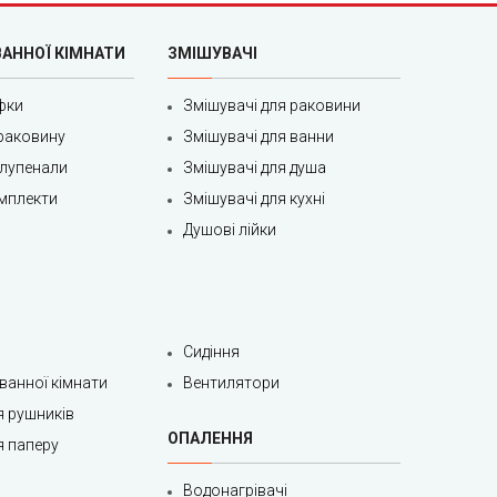
ВАННОЇ КІМНАТИ
ЗМІШУВАЧІ
фки
Змішувачі для раковини
раковину
Змішувачі для ванни
олупенали
Змішувачі для душа
мплекти
Змішувачі для кухні
Душові лійки
Сидіння
 ванної кімнати
Вентилятори
я рушників
ОПАЛЕННЯ
я паперу
Водонагрівачі