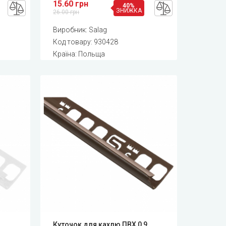
15.60 грн
40%
ЗНИЖКА
26.00 грн
Виробник:
Salag
Код товару:
930428
Країна: Польща
Куточок для кахлю ПВХ 0,9