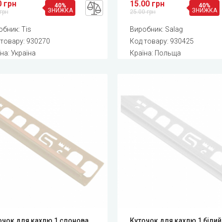
0 грн
15.00 грн
40%
40%
ЗНИЖКА
ЗНИЖКА
грн
25.00 грн
обник:
Tis
Виробник:
Salag
 товару:
930270
Код товару:
930425
на: Україна
Країна: Польща
очок для кахлю 1 слонова
Куточок для кахлю 1 білий