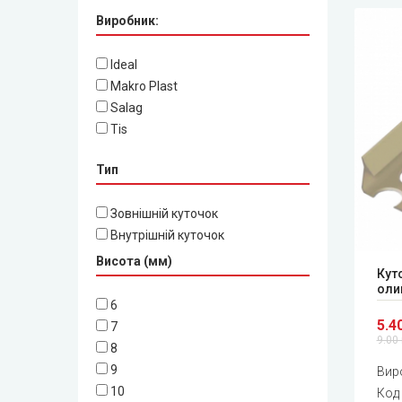
Виробник:
Ideal
Makro Plast
Salag
Tis
Тип
Зовнішній куточок
Внутрішній куточок
Висота (мм)
Кут
оли
6
5.4
7
9.00 
8
9
Вир
10
Код