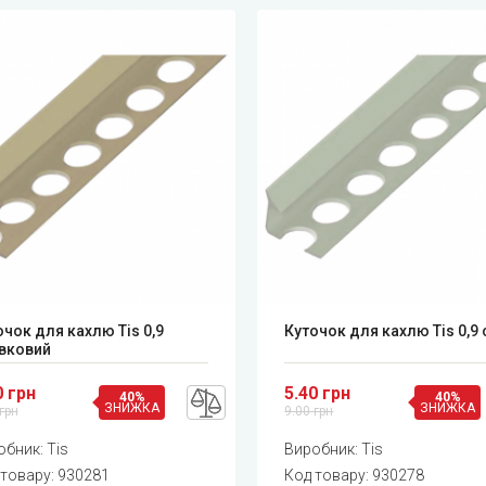
очок для кахлю Tis 0,9
Куточок для кахлю Tis 0,9 
вковий
0 грн
5.40 грн
40%
40%
ЗНИЖКА
ЗНИЖКА
грн
9.00 грн
обник:
Tis
Виробник:
Tis
 товару:
930281
Код товару:
930278