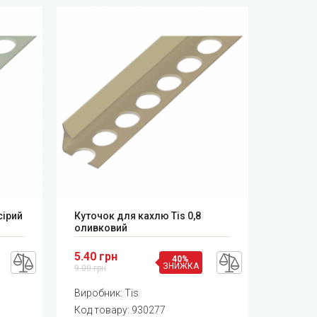
сірий
Куточок для кахлю Tis 0,8
оливковий
5.40 грн
40%
ЗНИЖКА
9.00 грн
Виробник:
Tis
Код товару:
930277