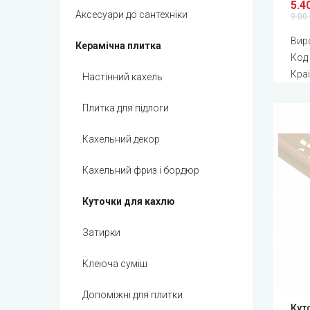
5.4
Аксесуари до сантехніки
9.00 
Вир
Керамічна плитка
Код
Краї
Настінний кахель
Плитка для підлоги
Кахельний декор
Кахельний фриз і бордюр
Куточки для кахлю
Затирки
Клеюча суміш
Допоміжні для плитки
Кут