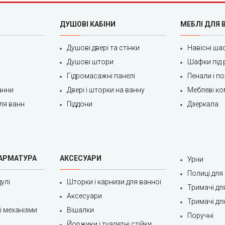
ДУШОВІ КАБІНИ
МЕБЛІ ДЛЯ 
Душові двері та стінки
Навісні ша
Душові штори
Шафки під 
Гідромасажні панелі
Пенали і п
анни
Двері і шторки на ванну
Меблеві ко
ля ванн
Піддони
Дзеркала
 АРМАТУРА
АКСЕСУАРИ
Урни
Полиці для
улі
Шторки і карнизи для ванної
Тримачі дл
Аксесуари
Тримачі дл
ні механізми
Вішалки
Поручні
Йоржики і туалетні стійки