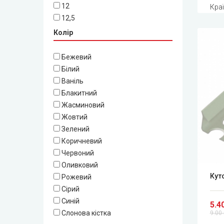
12
Краї
12,5
Колір
Бежевий
Білий
Ваніль
Блакитний
Жасминовий
Жовтий
Зелений
Коричневий
Червоний
Оливковий
Куто
Рожевий
Сірий
Синій
5.4
Слонова кістка
9.00 