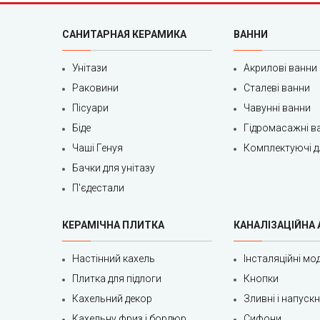
САНИТАРНАЯ КЕРАМИКА
ВАННИ
Унітази
Акрилові ванни
Раковини
Сталеві ванни
Пісуари
Чавунні ванни
Біде
Гідромасажні в
Чаші Генуя
Комплектуючі д
Бачки для унітазу
П'єдестали
КЕРАМІЧНА ПЛИТКА
КАНАЛІЗАЦІЙНА
Настінний кахель
Інсталяційні мод
Плитка для підлоги
Кнопки
Кахельний декор
Зливні і напуск
Кахельну фриз і бордюр
Сифони