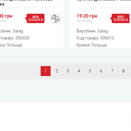
тка
00 грн
19.20 грн
40%
40%
ЗНИЖКА
ЗНИЖКА
0 грн
32.00 грн
обник:
Salag
Виробник:
Salag
 товару:
930420
Код товару:
930415
їна: Польща
Країна: Польща
1
2
3
4
5
6
7
8