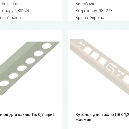
обник:
Tis
Виробник:
Tis
 товару:
930274
Код товару:
930273
на: Україна
Країна: Україна
чок для кахлю Tis 0,7 сірий
Куточок для кахлю ПВХ 1,
жасмин