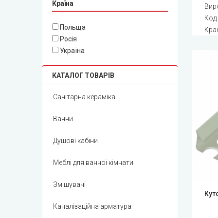
Країна
Вир
Код
Польща
Краї
Росія
Україна
КАТАЛОГ ТОВАРІВ
Санітарна кераміка
Ванни
Душові кабіни
Меблі для ванної кімнати
Змішувачі
Куто
Каналізаційна арматура