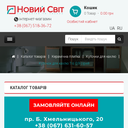
Кошик
0 Товар
0.00 грн
інтернет-магазин
Особистий кабінет
+38 (067) 518‑36‑72
UA
RU
Пошук
Каталог товарів
Керамічна плитка
Куточки для кахлю
Куточок для кахлю Tis 0,9 сірий
КАТАЛОГ ТОВАРІВ