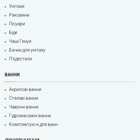
Унітази
Раковини
Пісуари
Біде
Чаші Генуя
Бачки для унітазу
П'єдестали
ВАННИ
Акрилові ванни
Сталеві ванни
Чавунні ванни
Гідромасажні ванни
Комплектуючі для ванн