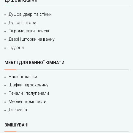
ДУШОВІ КАБІНИ
Душові двері та стінки
Душові штори
Гідромасажні панелі
Двері і шторки на ванну
Піддони
МЕБЛІ ДЛЯ ВАННОЇ КІМНАТИ
Навісні шафки
Шафки під раковину
Пенали і полупенали
Меблеві комплекти
Дзеркала
ЗМІШУВАЧІ