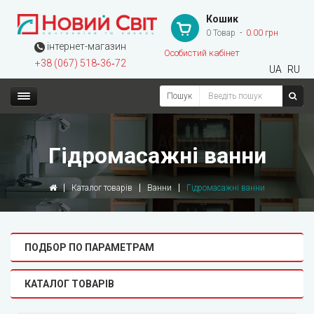
Кошик
0 Товар
0.00 грн
інтернет-магазин
Особистий кабінет
+38 (067) 518‑36‑72
UA
RU
Пошук
Гідромасажні ванни
Каталог товарів
Ванни
Гідромасажні ванни
ПОДБОР ПО ПАРАМЕТРАМ
КАТАЛОГ ТОВАРІВ