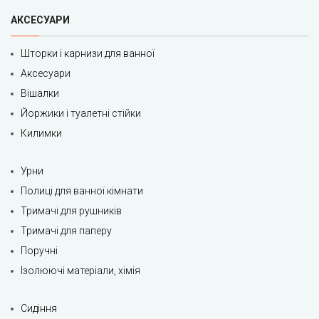
АКСЕСУАРИ
Шторки і карнизи для ванної
Аксесуари
Вішалки
Йоржики і туалетні стійки
Килимки
Урни
Полиці для ванної кімнати
Тримачі для рушників
Тримачі для паперу
Поручні
Ізолюючі матеріали, хімія
Сидіння