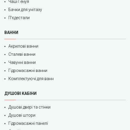
Чаші Генуя
Бачки для унітазу
П'єдестали
ВАННИ
Акрилові ванни
Сталеві ванни
Чавунні ванни
Гідромасажні ванни
Комплектуючі для ванн
ДУШОВІ КАБІНИ
Душові двері та стінки
Душові штори
Гідромасажні панелі