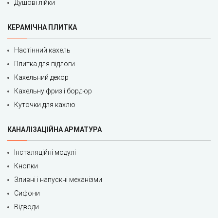
Душові лійки
КЕРАМІЧНА ПЛИТКА
Настінний кахель
Плитка для підлоги
Кахельний декор
Кахельну фриз і бордюр
Куточки для кахлю
КАНАЛІЗАЦІЙНА АРМАТУРА
Інсталяційні модулі
Кнопки
Зливні і напускні механізми
Сифони
Відводи