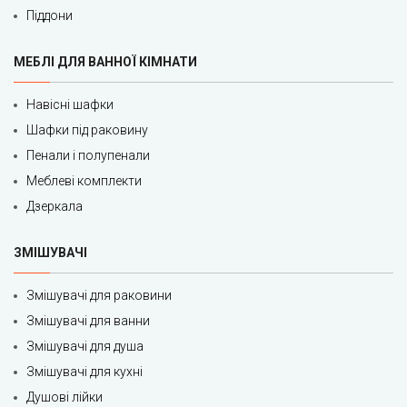
Піддони
МЕБЛІ ДЛЯ ВАННОЇ КІМНАТИ
Навісні шафки
Шафки під раковину
Пенали і полупенали
Меблеві комплекти
Дзеркала
ЗМІШУВАЧІ
Змішувачі для раковини
Змішувачі для ванни
Змішувачі для душа
Змішувачі для кухні
Душові лійки