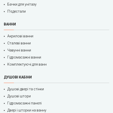
Бачки для унітазу
П'єдестали
ВАННИ
Акрилові ванни
Сталеві ванни
Чавунні ванни
Гідромасажні ванни
Комплектуючі для ванн
ДУШОВІ КАБІНИ
Душові двері та стінки
Душові штори
Гідромасажні панелі
Двері і шторки на ванну