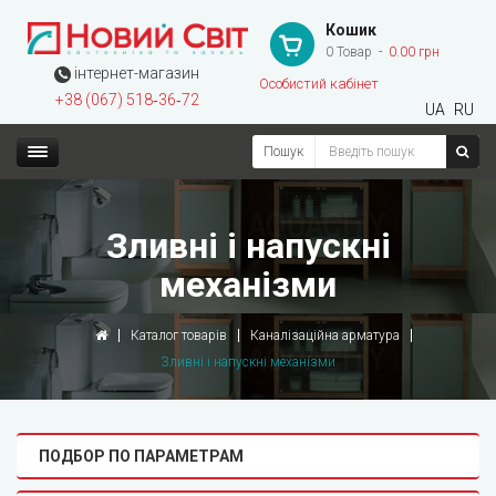
Кошик
0 Товар
0.00 грн
інтернет-магазин
Особистий кабінет
+38 (067) 518‑36‑72
UA
RU
Пошук
Зливні і напускні
механізми
Каталог товарів
Каналізаційна арматура
Зливні і напускні механізми
ПОДБОР ПО ПАРАМЕТРАМ