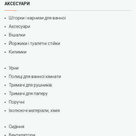
АКСЕСУАРИ
Шторки і карнизи для ванної
Аксесуари
Вішалки
Йоржики і туалетні стійки
Килимки
Урни
Полиці для ванної кімнати
Тримачі для рушників
Тримачі для паперу
Поручні
Ізолюючі матеріали, хімія
Сидіння
Вентилятори