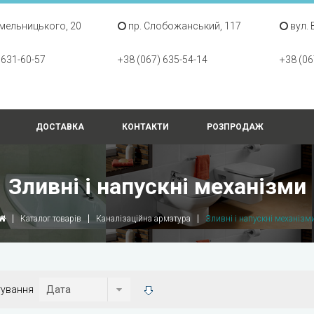
Хмельницького, 20
пр. Слобожанський, 117
вул. 
 631-60-57
+38 (067) 635-54-14
+38 (06
ДОСТАВКА
КОНТАКТИ
РОЗПРОДАЖ
Зливні і напускні механізми
Каталог товарів
Каналізаційна арматура
Зливні і напускні механізм
тування