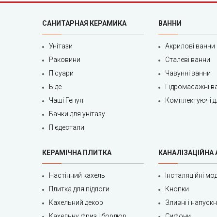
САНИТАРНАЯ КЕРАМИКА
ВАННИ
Унітази
Акрилові ванни
Раковини
Сталеві ванни
Пісуари
Чавунні ванни
Біде
Гідромасажні в
Чаші Генуя
Комплектуючі д
Бачки для унітазу
П'єдестали
КЕРАМІЧНА ПЛИТКА
КАНАЛІЗАЦІЙНА
Настінний кахель
Інсталяційні мод
Плитка для підлоги
Кнопки
Кахельний декор
Зливні і напуск
Кахельну фриз і бордюр
Сифони