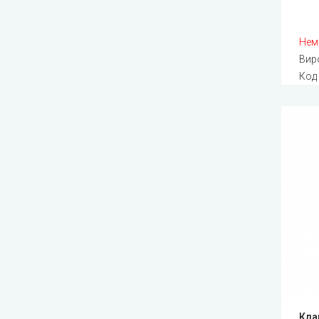
Нем
Вир
Код
Клап