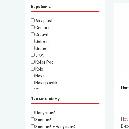
Виробник:
Alcaplast
Cersanit
Creavit
Geberit
Grohe
JIKA
Koller Pool
Kolo
Nova
Nova plastik
Нап
Oli
Roca
Тип механізму
SoloPlast
Styron
Напускний
Ани Пласт
Нем
Зливний
Вир
Зливний + Напускний