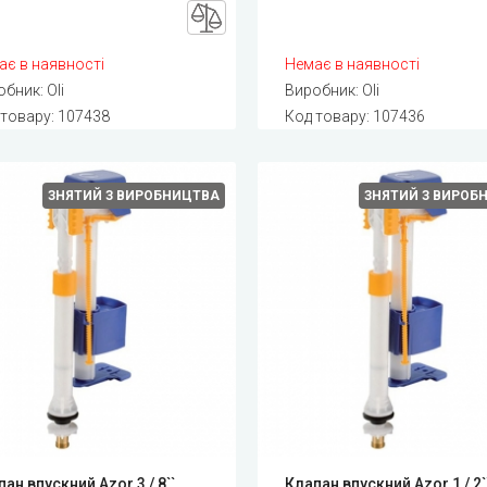
ає в наявності
Немає в наявності
обник:
Oli
Виробник:
Oli
 товару:
107438
Код товару:
107436
ЗНЯТИЙ З ВИРОБНИЦТВА
ЗНЯТИЙ З ВИРОБ
ан впускний Azor 3 / 8``,
Клапан впускний Azor 1 / 2``