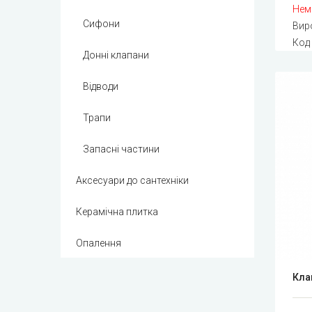
Нем
Сифони
Вир
Код
Донні клапани
Відводи
Трапи
Запасні частини
Аксесуари до сантехніки
Керамічна плитка
Опалення
Кла