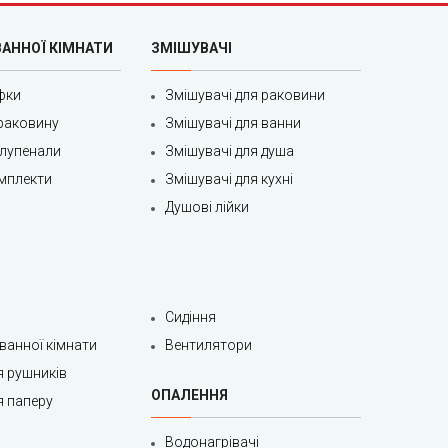
ВАННОЇ КІМНАТИ
ЗМІШУВАЧІ
фки
Змішувачі для раковини
раковину
Змішувачі для ванни
олупенали
Змішувачі для душа
мплекти
Змішувачі для кухні
Душові лійки
Сидіння
 ванної кімнати
Вентилятори
я рушників
ОПАЛЕННЯ
я паперу
Водонагрівачі