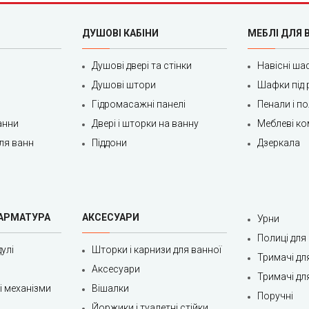
ДУШОВІ КАБІНИ
МЕБЛІ ДЛЯ 
Душові двері та стінки
Навісні ша
Душові штори
Шафки під 
Гідромасажні панелі
Пенали і п
анни
Двері і шторки на ванну
Меблеві ко
ля ванн
Піддони
Дзеркала
 АРМАТУРА
АКСЕСУАРИ
Урни
Полиці для
улі
Шторки і карнизи для ванної
Тримачі дл
Аксесуари
Тримачі дл
ні механізми
Вішалки
Поручні
Йоржики і туалетні стійки