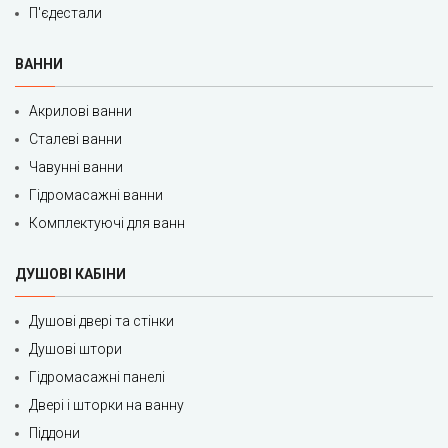
П'єдестали
ВАННИ
Акрилові ванни
Сталеві ванни
Чавунні ванни
Гідромасажні ванни
Комплектуючі для ванн
ДУШОВІ КАБІНИ
Душові двері та стінки
Душові штори
Гідромасажні панелі
Двері і шторки на ванну
Піддони