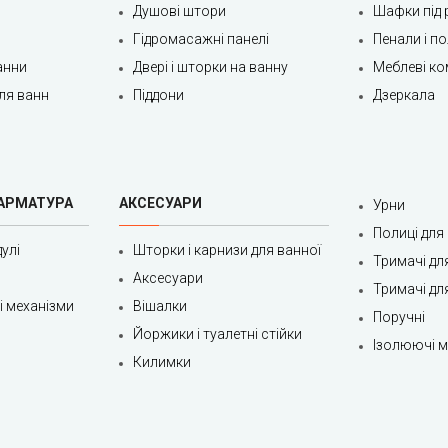
Душові штори
Шафки під 
Гідромасажні панелі
Пенали і п
анни
Двері і шторки на ванну
Меблеві ко
ля ванн
Піддони
Дзеркала
 АРМАТУРА
АКСЕСУАРИ
Урни
Полиці для
улі
Шторки і карнизи для ванної
Тримачі дл
Аксесуари
Тримачі дл
ні механізми
Вішалки
Поручні
Йоржики і туалетні стійки
Ізолюючі ма
Килимки