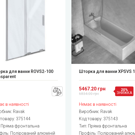
рка для ванни ROVS2-100
Шторка для ванни XPSVS 1
nsparent
5467.20 грн
20%
ЗНИЖКА
6834.00 грн
ає в наявності
Немає в наявності
обник:
Ravak
Виробник:
Ravak
 товару:
375144
Код товару:
375143
: Пряма фронтальна
Тип: Пряма фронтальна
філь: Полірований алюміній
Профіль: Полірований алюм