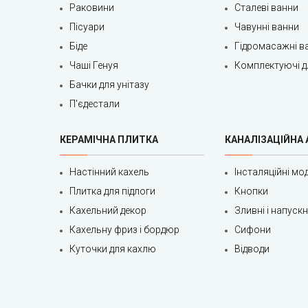
Раковини
Сталеві ванни
Пісуари
Чавунні ванни
Біде
Гідромасажні в
Чаші Генуя
Комплектуючі д
Бачки для унітазу
П'єдестали
КЕРАМІЧНА ПЛИТКА
КАНАЛІЗАЦІЙНА
Настінний кахель
Інсталяційні мод
Плитка для підлоги
Кнопки
Кахельний декор
Зливні і напуск
Кахельну фриз і бордюр
Сифони
Куточки для кахлю
Відводи