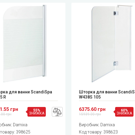
рка для ванни ScandiSpa
Шторка для ванни ScandiS
5 R
W438S 105
1.55 грн
6375.60 грн
55%
60%
ЗНИЖКА
ЗНИЖКА
.00 грн
15939.00 грн
обник:
Damixa
Виробник:
Damixa
 товару:
398625
Код товару:
398623