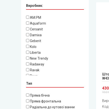
Виробник:
AM.PM
Aquaform
Cersanit
Damixa
Geberit
Kolo
Liberta
New Trendy
Radaway
Ravak
Што
Roca
W43
Тип
430
9559
Пряма бічна
Вир
Пряма фронтальна
Код
Радіальна до кутової ванни