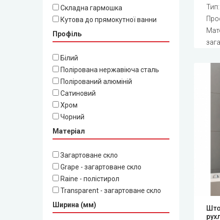
Тип
Складна гармошка
Про
Кутова до прямокутної ванни
Мате
Профіль
заг
Білий
Полірована нержавіюча сталь
Полірований алюміній
Сатиновий
Хром
Чорний
Матеріал
Загартоване скло
Grape - загартоване скло
Raine - полістирол
Transparent - загартоване скло
Ширина (мм)
Што
рух