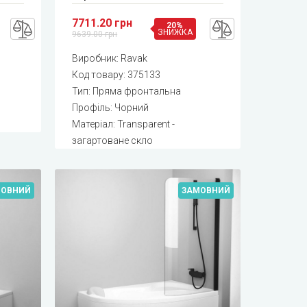
7711.20 грн
20%
ЗНИЖКА
9639.00 грн
Виробник:
Ravak
Код товару:
375133
Тип: Пряма фронтальна
Профіль: Чорний
о
Матеріал: Transparent -
загартоване скло
МОВНИЙ
ЗАМОВНИЙ