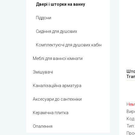
Двері і шторки на ванну
Піддони
Сидіння для душових
Комплектуючі для душових кабін
Меблі для ванної кімнати
Што
Змішувачі
Tra
Каналізаційна арматура
Аксесуари до сантехніки
Нем
Вир
Керамічна плитка
Код
Тип
Опалення
Про