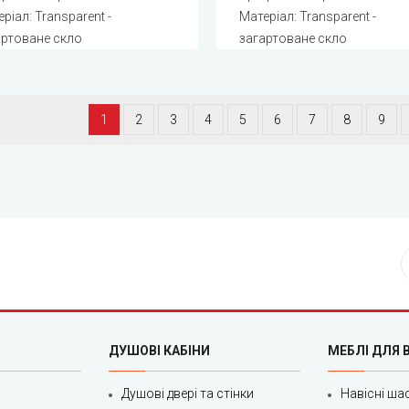
ріал: Transparent -
Матеріал: Transparent -
артоване скло
загартоване скло
1
2
3
4
5
6
7
8
9
ДУШОВІ КАБІНИ
МЕБЛІ ДЛЯ 
Душові двері та стінки
Навісні ша