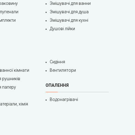
раковину
Змішувачі для ванни
олупенали
Змішувачі для душа
мплекти
Змішувачі для кухні
Душові лійки
Сидіння
 ванної кімнати
Вентилятори
я рушників
ОПАЛЕННЯ
я паперу
Водонагрівачі
теріали, хімія