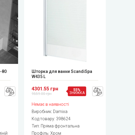
-80
Шторка для ванни ScandiSpa
W435 L
4301.55 грн
55%
ЗНИЖКА
9559.00 грн
Немає в наявності
Виробник:
Damixa
Код товару:
398624
Тип: Пряма фронтальна
іній
Профіль: Хром