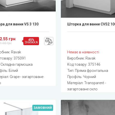
ра для ванни VS 3 130
Шторка для ванни CVS2 10
2.55 грн
45%
ЗНИЖКА
1.00 грн
обник:
Ravak
Немає в наявності
 товару:
375091
Виробник:
Ravak
: Складна гармошка
Код товару:
375146
іль: Білий
Тип: Пряма фронтальна
ріал: Grape - загартоване
Профіль: Чорний
о
Матеріал: Transparent -
загартоване скло
ЗАМОВНИЙ