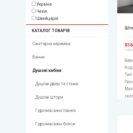
Україна
Чехія
Швейцарія
Што
КАТАЛОГ ТОВАРІВ
Санітарна кераміка
816
1484
Ванни
Вир
Код
Душові кабіни
Тип
Проф
Душові двері та стінки
Мате
скл
Душові штори
Гідромасажні панелі
Гідромасажні бокси