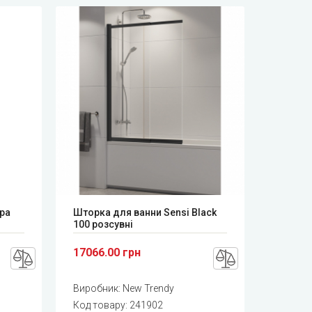
pa
Шторка для ванни Sensi Black
100 розсувні
17066.00 грн
Виробник:
New Trendy
Код товару:
241902