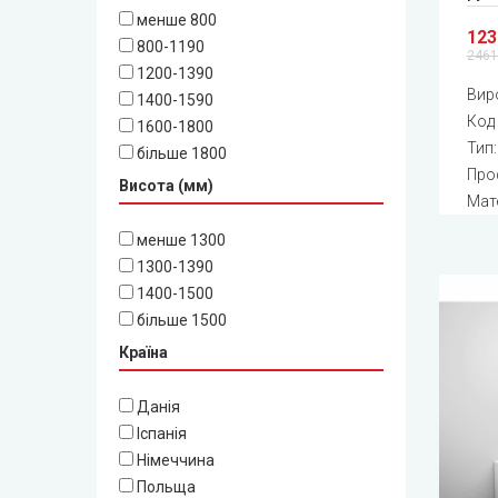
менше 800
123
800-1190
2461
1200-1390
Вир
1400-1590
Код
1600-1800
Тип
більше 1800
Про
Висота (мм)
Мат
менше 1300
1300-1390
1400-1500
більше 1500
Країна
Данія
Іспанія
Німеччина
Польща