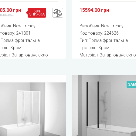
05.00 грн
15594.00 грн
50%
ЗНИЖКА
0.00 грн
обник:
New Trendy
Виробник:
New Trendy
 товару:
241801
Код товару:
224626
: Пряма фронтальна
Тип: Пряма фронтальна
філь: Хром
Профіль: Хром
еріал: Загартоване скло
Матеріал: Загартоване скл
ЗА