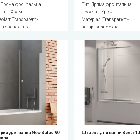
: Пряма фронтальна
Тип: Пряма фронтальна
філь: Хром
Профіль: Хром
ріал: Transparent -
Матеріал: Transparent -
артоване скло
загартоване скло
рка для ванни New Soleo 90
Шторка для ванни Sensi 1
лива