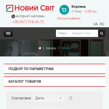
Корзина
0 Товар
0.00 грн
интернет-магазин
Личный кабинет
+38 (067) 518‑36‑72
UA
RU
Поиск
Бренды
Smavit
ПОДБОР ПО ПАРАМЕТРАМ
КАТАЛОГ ТОВАРОВ
Сортировка