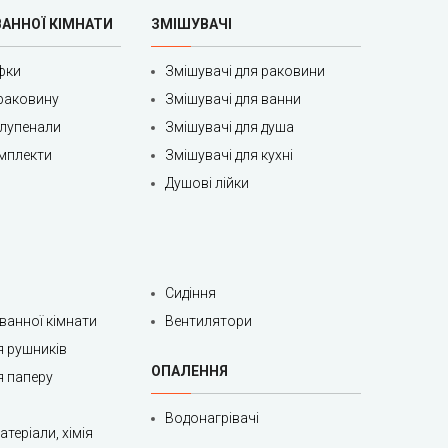
ВАННОЇ КІМНАТИ
ЗМІШУВАЧІ
фки
Змішувачі для раковини
раковину
Змішувачі для ванни
олупенали
Змішувачі для душа
мплекти
Змішувачі для кухні
Душові лійки
Сидіння
 ванної кімнати
Вентилятори
я рушників
ОПАЛЕННЯ
я паперу
Водонагрівачі
теріали, хімія