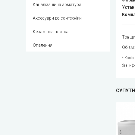
Форм
Каналізаційна арматура
Устан
Компл
Аксесуари до сантехніки
Керамічна плитка
Товщин
Опалення
Об'єм:
* Колір
без інф
СУПУТН