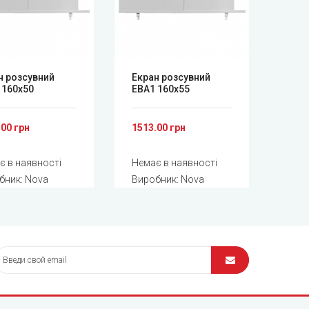
н розсувний
Екран розсувний
Ніжк
 160x50
ЕВА1 160x55
ванн
.00 грн
1513.00 грн
є в наявності
Немає в наявності
Нема
бник:
Nova
Виробник:
Nova
Вир