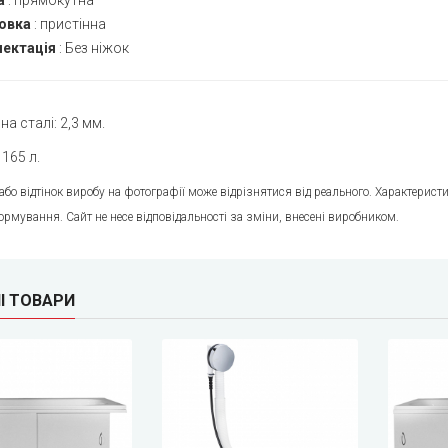
а
:
прямокутна
овка
:
пристінна
ектація
:
Без ніжок
а сталі: 2,3 мм.
 165 л.
 або відтінок виробу на фотографії може відрізнятися від реального. Характери
ормування. Сайт не несе відповідальності за зміни, внесені виробником.
І ТОВАРИ