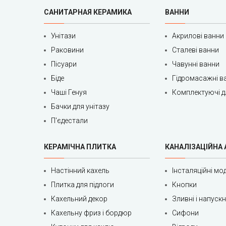
САНИТАРНАЯ КЕРАМИКА
ВАННИ
Унітази
Акрилові ванни
Раковини
Сталеві ванни
Пісуари
Чавунні ванни
Біде
Гідромасажні в
Чаші Генуя
Комплектуючі д
Бачки для унітазу
П'єдестали
КЕРАМІЧНА ПЛИТКА
КАНАЛІЗАЦІЙНА
Настінний кахель
Інсталяційні мод
Плитка для підлоги
Кнопки
Кахельний декор
Зливні і напуск
Кахельну фриз і бордюр
Сифони