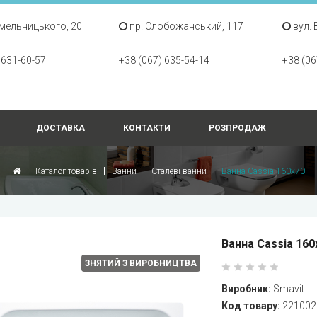
Хмельницького, 20
пр. Слобожанський, 117
вул. 
 631-60-57
+38 (067) 635-54-14
+38 (06
ДОСТАВКА
КОНТАКТИ
РОЗПРОДАЖ
Каталог товарів
Ванни
Сталеві ванни
Ванна Cassia 160x70
Ванна Cassia 160x
ЗНЯТИЙ З ВИРОБНИЦТВА
Виробник:
Smavit
Код товару:
221002