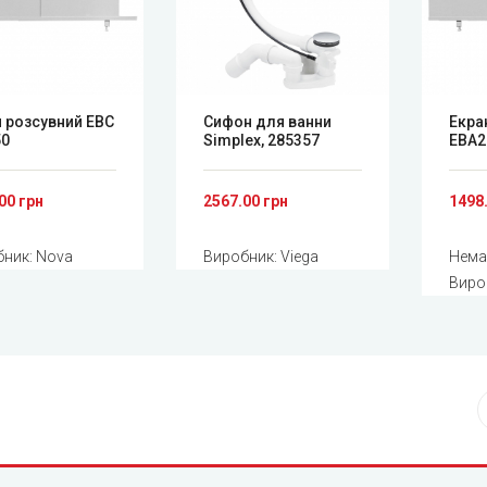
 розсувний EBC
Сифон для ванни
Екра
50
Simplex, 285357
EBA2
00 грн
2567.00 грн
1498
бник:
Nova
Виробник:
Viega
Нема
Виро