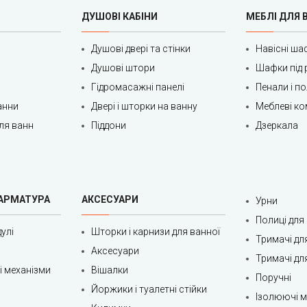
ДУШОВІ КАБІНИ
МЕБЛІ ДЛЯ 
Душові двері та стінки
Навісні ша
Душові штори
Шафки під 
Гідромасажні панелі
Пенали і п
анни
Двері і шторки на ванну
Меблеві ко
ля ванн
Піддони
Дзеркала
 АРМАТУРА
АКСЕСУАРИ
Урни
Полиці для
улі
Шторки і карнизи для ванної
Тримачі дл
Аксесуари
Тримачі дл
ні механізми
Вішалки
Поручні
Йоржики і туалетні стійки
Ізолюючі ма