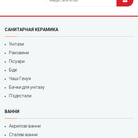
САНИТАРНАЯ КЕРАМИКА
Унітази
Раковини
Пісуари
Біде
Чаші Генуя
Бачки для унітазу
П'єдестали
ВАННИ
Акрилові ванни
Сталеві ванни