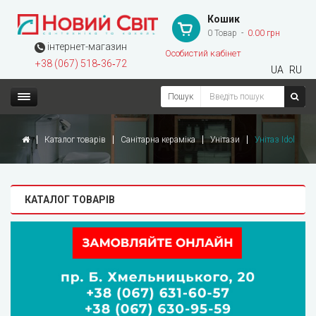
Кошик
0 Товар
0.00 грн
інтернет-магазин
Особистий кабінет
+38 (067) 518‑36‑72
UA
RU
Пошук
Каталог товарів
Санітарна кераміка
Унітази
Унітаз Idol
КАТАЛОГ ТОВАРІВ