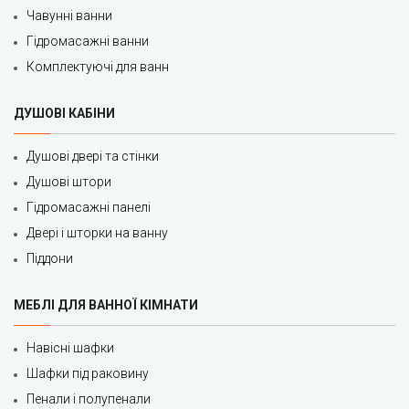
Чавунні ванни
Гідромасажні ванни
Комплектуючі для ванн
ДУШОВІ КАБІНИ
Душові двері та стінки
Душові штори
Гідромасажні панелі
Двері і шторки на ванну
Піддони
МЕБЛІ ДЛЯ ВАННОЇ КІМНАТИ
Навісні шафки
Шафки під раковину
Пенали і полупенали