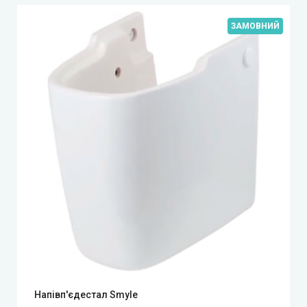
ЗАМОВНИЙ
Напівп'єдестал Smyle