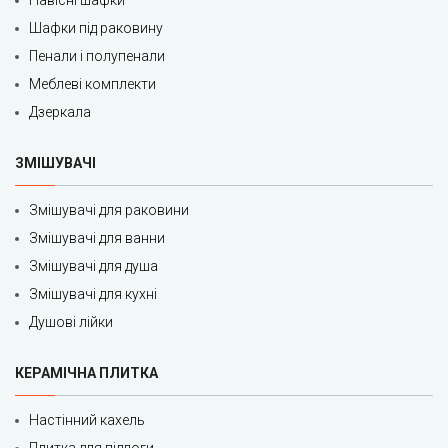
Навісні шафки
Шафки під раковину
Пенали і полупенали
Меблеві комплекти
Дзеркала
ЗМІШУВАЧІ
Змішувачі для раковини
Змішувачі для ванни
Змішувачі для душа
Змішувачі для кухні
Душові лійки
КЕРАМІЧНА ПЛИТКА
Настінний кахель