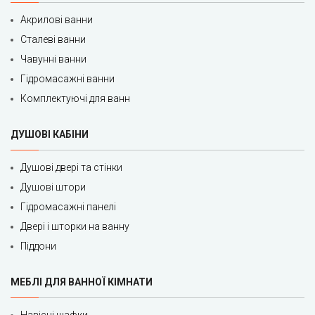
Акрилові ванни
Сталеві ванни
Чавунні ванни
Гідромасажні ванни
Комплектуючі для ванн
ДУШОВІ КАБІНИ
Душові двері та стінки
Душові штори
Гідромасажні панелі
Двері і шторки на ванну
Піддони
МЕБЛІ ДЛЯ ВАННОЇ КІМНАТИ