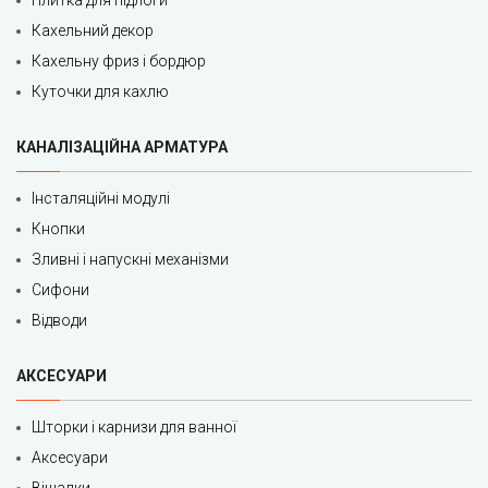
Плитка для підлоги
Кахельний декор
Кахельну фриз і бордюр
Куточки для кахлю
КАНАЛІЗАЦІЙНА АРМАТУРА
Інсталяційні модулі
Кнопки
Зливні і напускні механізми
Сифони
Відводи
АКСЕСУАРИ
Шторки і карнизи для ванної
Аксесуари