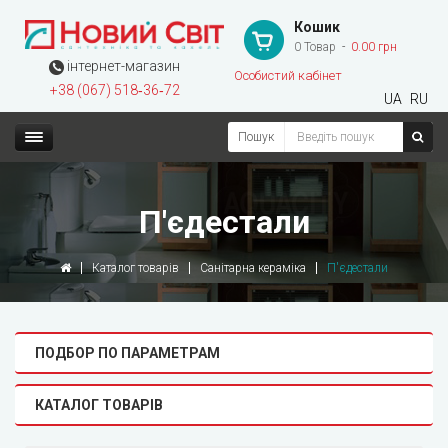
Кошик
0 Товар
0.00 грн
інтернет-магазин
Особистий кабінет
+38 (067) 518‑36‑72
UA
RU
Пошук
П'єдестали
Каталог товарів
Санітарна кераміка
П'єдестали
ПОДБОР ПО ПАРАМЕТРАМ
КАТАЛОГ ТОВАРІВ