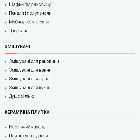
Шафки під раковину
Пенали і полупенали
Меблеві комплекти
Дзеркала
ЗМІШУВАЧІ
Змішувачі для раковини
Змішувачі для ванни
Змішувачі для душа
Змішувачі для кухні
Душові лійки
КЕРАМІЧНА ПЛИТКА
Настінний кахель
Плитка для підлоги