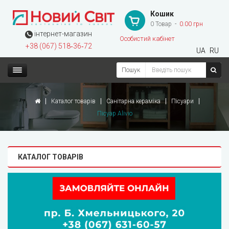
Кошик
0 Товар
0.00 грн
інтернет-магазин
Особистий кабінет
+38 (067) 518‑36‑72
UA
RU
Пошук
Каталог товарів
Санітарна кераміка
Пісуари
Пісуар Alivio
КАТАЛОГ ТОВАРІВ