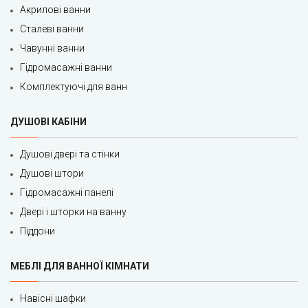
Акрилові ванни
Сталеві ванни
Чавунні ванни
Гідромасажні ванни
Комплектуючі для ванн
ДУШОВІ КАБІНИ
Душові двері та стінки
Душові штори
Гідромасажні панелі
Двері і шторки на ванну
Піддони
МЕБЛІ ДЛЯ ВАННОЇ КІМНАТИ
Навісні шафки