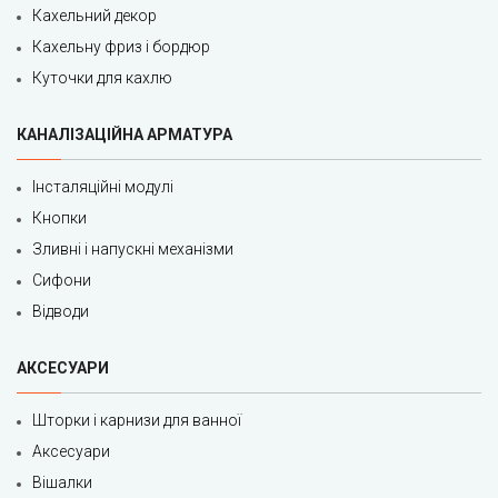
Кахельний декор
Кахельну фриз і бордюр
Куточки для кахлю
КАНАЛІЗАЦІЙНА АРМАТУРА
Інсталяційні модулі
Кнопки
Зливні і напускні механізми
Сифони
Відводи
АКСЕСУАРИ
Шторки і карнизи для ванної
Аксесуари
Вішалки