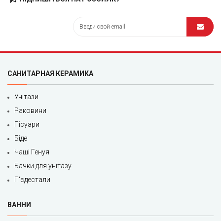
САНИТАРНАЯ КЕРАМИКА
Унітази
Раковини
Пісуари
Біде
Чаші Генуя
Бачки для унітазу
П'єдестали
ВАННИ