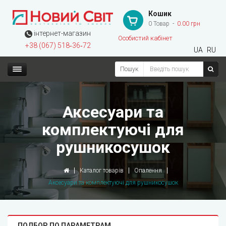
Кошик
0 Товар
0.00 грн
інтернет-магазин
Особистий кабінет
+38 (067) 518‑36‑72
UA
RU
Пошук
Аксесуари та
комплектуючі для
рушникосушок
Каталог товарів
Опалення
Аксесуари та комплектуючі для рушникосушок
ПОДБОР ПО ПАРАМЕТРАМ