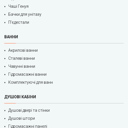
Чаші Генуя
Бачки для унітазу
П'єдестали
ВАННИ
Акрилові ванни
Сталеві ванни
Чавунні ванни
Гідромасажні ванни
Комплектуючі для ванн
ДУШОВІ КАБІНИ
Душові двері та стінки
Душові штори
Гідромасажні панелі