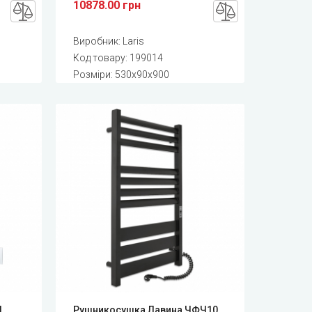
10878.00 грн
Виробник:
Laris
Код товару:
199014
Розміри: 530x90x900
I
Рушникосушка Лавина ЧФЧ10