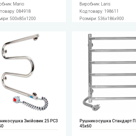
обник:
Mario
Виробник:
Laris
 товару:
084918
Код товару:
198611
міри: 500x85x1200
Розміри: 536x186x900
никосушка Змійовик 25 РС3
Рушникосушка Стандарт П
50
45x60