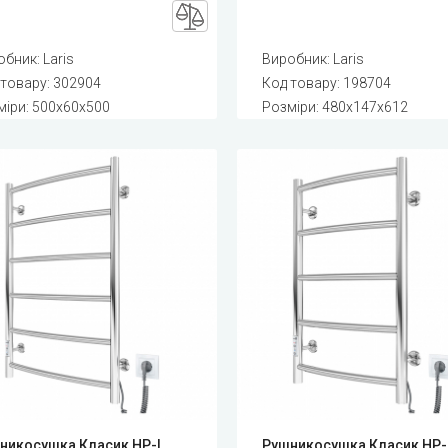
обник:
Laris
Виробник:
Laris
 товару:
302904
Код товару:
198704
міри: 500x60x500
Розміри: 480x147x612
никосушка Класик HP-I
Рушникосушка Класик HP-