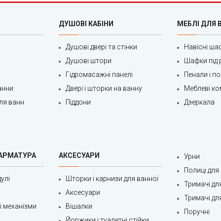
ДУШОВІ КАБІНИ
МЕБЛІ ДЛЯ 
Душові двері та стінки
Навісні ша
Душові штори
Шафки під 
Гідромасажні панелі
Пенали і п
анни
Двері і шторки на ванну
Меблеві ко
ля ванн
Піддони
Дзеркала
 АРМАТУРА
АКСЕСУАРИ
Урни
Полиці для
улі
Шторки і карнизи для ванної
Тримачі дл
Аксесуари
Тримачі дл
ні механізми
Вішалки
Поручні
Йоржики і туалетні стійки