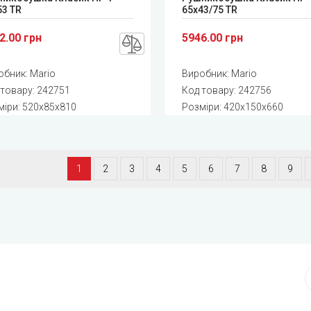
53 TR
65x43/75 TR
2.00 грн
5946.00 грн
обник:
Mario
Виробник:
Mario
 товару:
242751
Код товару:
242756
міри: 520x85x810
Розміри: 420x150x660
1
2
3
4
5
6
7
8
9