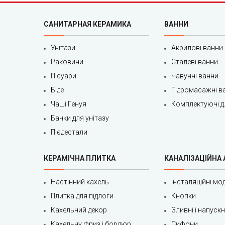
САНИТАРНАЯ КЕРАМИКА
ВАННИ
Унітази
Акрилові ванни
Раковини
Сталеві ванни
Пісуари
Чавунні ванни
Біде
Гідромасажні в
Чаші Генуя
Комплектуючі д
Бачки для унітазу
П'єдестали
КЕРАМІЧНА ПЛИТКА
КАНАЛІЗАЦІЙНА
Настінний кахель
Інсталяційні мод
Плитка для підлоги
Кнопки
Кахельний декор
Зливні і напуск
Кахельну фриз і бордюр
Сифони