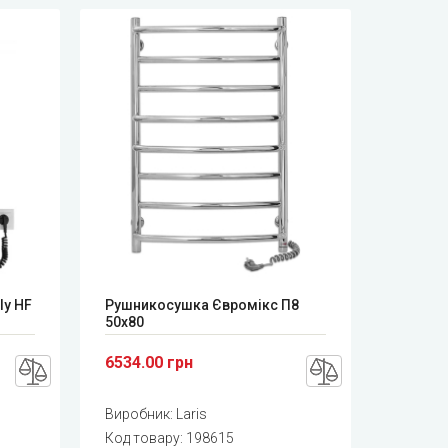
ly HF
Рушникосушка Євромікс П8
50x80
6534.00 грн
Виробник:
Laris
Код товару:
198615