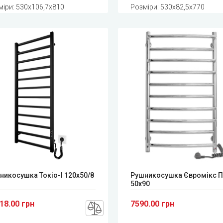
міри: 530x106,7x810
Розміри: 530x82,5x770
никосушка Токіо-I 120x50/8
Рушникосушка Євромікс 
50x90
18.00 грн
7590.00 грн