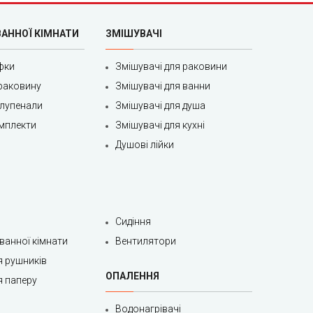
ВАННОЇ КІМНАТИ
ЗМІШУВАЧІ
фки
Змішувачі для раковини
раковину
Змішувачі для ванни
олупенали
Змішувачі для душа
мплекти
Змішувачі для кухні
Душові лійки
Сидіння
 ванної кімнати
Вентилятори
я рушників
ОПАЛЕННЯ
я паперу
Водонагрівачі