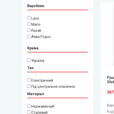
Виробник:
Laris
Mario
Ravak
Аква Родос
Країна
Україна
Тип
Руш
Електричний
50x
Під центральне опалення
367
Матеріал
Вир
Нержавіючий
Код
Сталевий