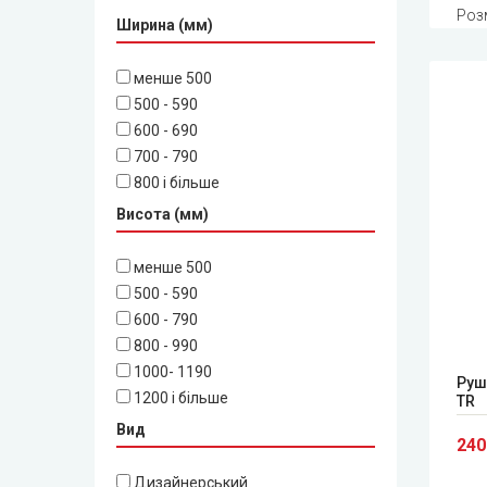
Роз
Ширина (мм)
менше 500
500 - 590
600 - 690
700 - 790
800 і більше
Висота (мм)
менше 500
500 - 590
600 - 790
800 - 990
1000- 1190
Руш
1200 і більше
TR
Вид
240
Дизайнерський