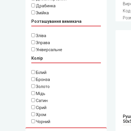
Вир
Драбинка
Код
Змійка
Роз
Розташування вимикача
Зліва
Зправа
Універсальне
Колір
Білий
Бронза
Золото
Мідь
Сатин
Сірий
Хром
Руш
50x
Чорний