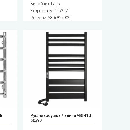
Виробник:
Laris
Код товару:
795257
Розміри: 530x82x909
6
Рушникосушка Лавина ЧФЧ10
50x90