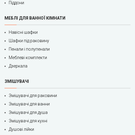
Піддони
МЕБЛІ ДЛЯ ВАННОЇ КІМНАТИ
Навісні шафки
Шафки під раковину
Пенали і полупенали
Меблеві комплекти
Дзеркала
ЗМІШУВАЧІ
Змішувачі для раковини
Змішувачі для ванни
Змішувачі для душа
Змішувачі для кухні
Душові лійки