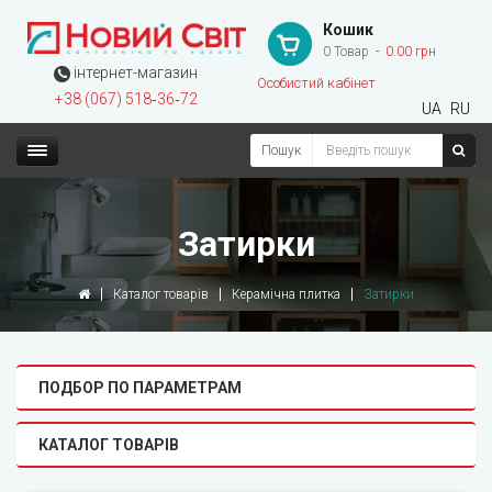
Кошик
0 Товар
0.00 грн
інтернет-магазин
Особистий кабінет
+38 (067) 518‑36‑72
UA
RU
Пошук
Затирки
Каталог товарів
Керамічна плитка
Затирки
ПОДБОР ПО ПАРАМЕТРАМ
КАТАЛОГ ТОВАРІВ