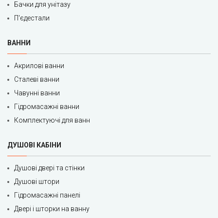
Бачки для унітазу
П'єдестали
ВАННИ
Акрилові ванни
Сталеві ванни
Чавунні ванни
Гідромасажні ванни
Комплектуючі для ванн
ДУШОВІ КАБІНИ
Душові двері та стінки
Душові штори
Гідромасажні панелі
Двері і шторки на ванну