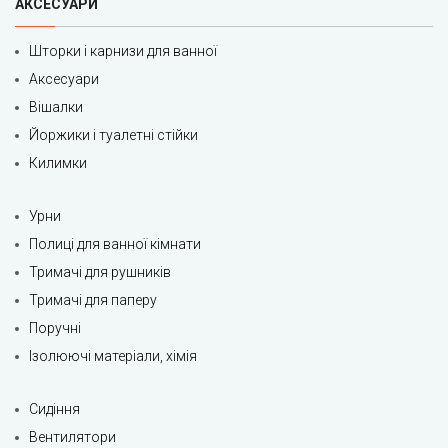
АКСЕСУАРИ
Шторки і карнизи для ванної
Аксесуари
Вішалки
Йоржики і туалетні стійки
Килимки
Урни
Полиці для ванної кімнати
Тримачі для рушників
Тримачі для паперу
Поручні
Ізолюючі матеріали, хімія
Сидіння
Вентилятори