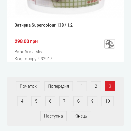
Затирка Supercolour 138 / 1,2
298.00 грн
Виробник:
Mira
Код товару:
932917
Початок
Попередня
1
2
3
4
5
6
7
8
9
10
Наступна
Кінець