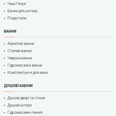
Чаші Генуя
Бачки для унітазу
П'єдестали
ВАННИ
Акрилові ванни
Сталеві ванни
Чавунні ванни
Гідромасажні ванни
Комплектуючі для ванн
ДУШОВІ КАБІНИ
Душові двері та стінки
Душові штори
Гідромасажні панелі