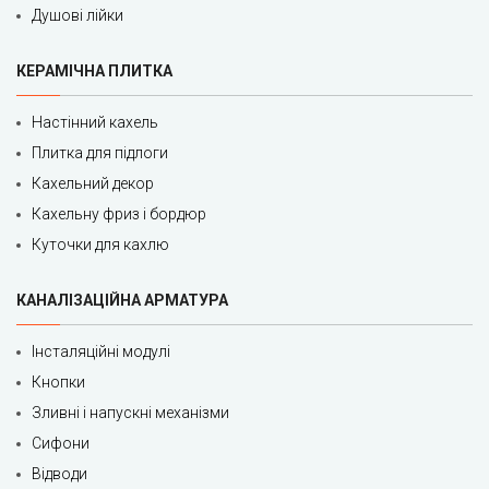
Душові лійки
КЕРАМІЧНА ПЛИТКА
Настінний кахель
Плитка для підлоги
Кахельний декор
Кахельну фриз і бордюр
Куточки для кахлю
КАНАЛІЗАЦІЙНА АРМАТУРА
Інсталяційні модулі
Кнопки
Зливні і напускні механізми
Сифони
Відводи