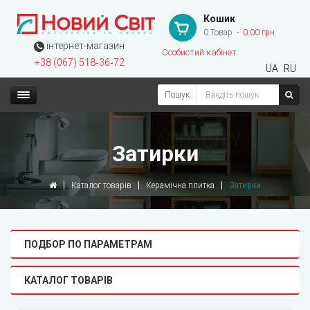
Кошик
0 Товар
0.00 грн
інтернет-магазин
Особистий кабінет
+38 (067) 518‑36‑72
UA
RU
Пошук
Затирки
Каталог товарів
Керамічна плитка
Затирки
ПОДБОР ПО ПАРАМЕТРАМ
КАТАЛОГ ТОВАРІВ