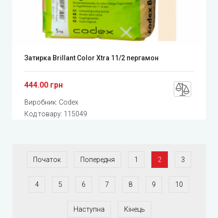
Затирка Brillant Color Xtra 11/2 пергамон
444.00 грн
Виробник:
Codex
Код товару:
115049
Початок
Попередня
1
2
3
4
5
6
7
8
9
10
Наступна
Кінець