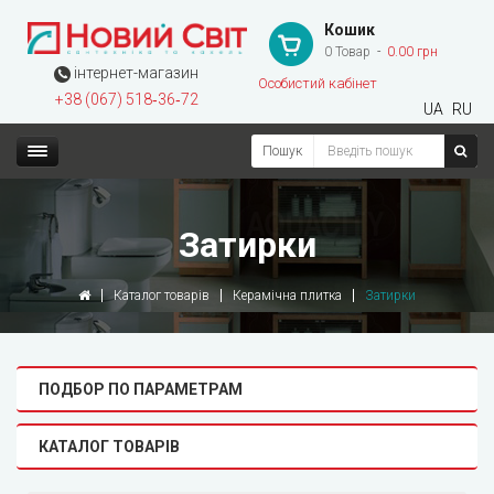
Кошик
0 Товар
0.00 грн
інтернет-магазин
Особистий кабінет
+38 (067) 518‑36‑72
UA
RU
Пошук
Затирки
Каталог товарів
Керамічна плитка
Затирки
ПОДБОР ПО ПАРАМЕТРАМ
КАТАЛОГ ТОВАРІВ