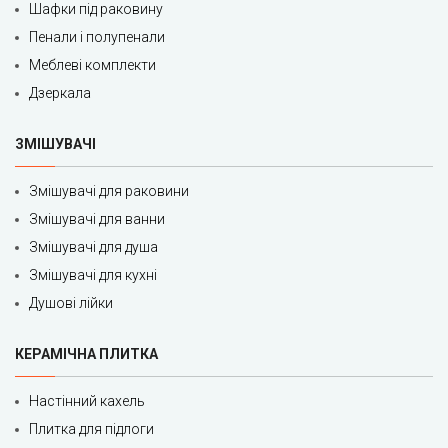
Шафки під раковину
Пенали і полупенали
Меблеві комплекти
Дзеркала
ЗМІШУВАЧІ
Змішувачі для раковини
Змішувачі для ванни
Змішувачі для душа
Змішувачі для кухні
Душові лійки
КЕРАМІЧНА ПЛИТКА
Настінний кахель
Плитка для підлоги