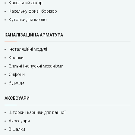
Кахельний декор
Кахельну фриз і бордюр
Куточки для кахлю
КАНАЛІЗАЦІЙНА АРМАТУРА
Інсталяційні модулі
Кнопки
Зливні і напускні механізми
Сифони
Відводи
АКСЕСУАРИ
Шторки і карнизи для ванної
Аксесуари
Вішалки