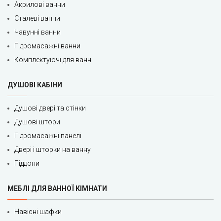
Акрилові ванни
Сталеві ванни
Чавунні ванни
Гідромасажні ванни
Комплектуючі для ванн
ДУШОВІ КАБІНИ
Душові двері та стінки
Душові штори
Гідромасажні панелі
Двері і шторки на ванну
Піддони
МЕБЛІ ДЛЯ ВАННОЇ КІМНАТИ
Навісні шафки