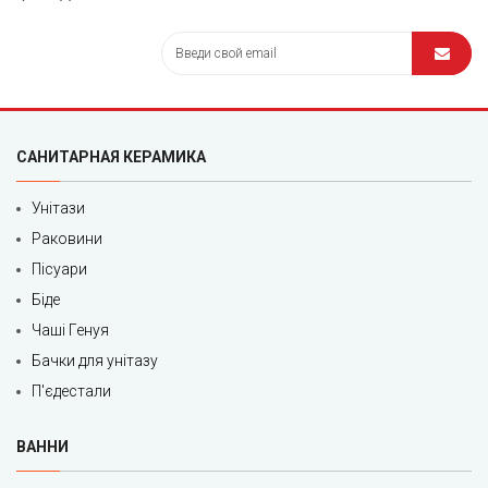
САНИТАРНАЯ КЕРАМИКА
Унітази
Раковини
Пісуари
Біде
Чаші Генуя
Бачки для унітазу
П'єдестали
ВАННИ