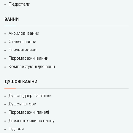
П'єдестали
ВАННИ
Акрилові ванни
Сталеві ванни
Чавунні ванни
Гідромасажні ванни
Комплектуючі для ванн
ДУШОВІ КАБІНИ
Душові двері та стінки
Душові штори
Гідромасажні панелі
Двері і шторки на ванну
Піддони