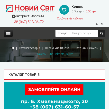
Кошик
0 Товар
0.00 грн
інтернет-магазин
Особистий кабінет
+38 (067) 518‑36‑72
UA
RU
Пошук
Каталог товарів
Керамічна плитка
Настінний кахель
Кахель Dune Balmoral Silver
КАТАЛОГ ТОВАРІВ