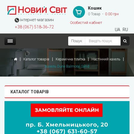
Кошик
0 Товар
0.00 грн
інтернет-магазин
Особистий кабінет
+38 (067) 518‑36‑72
UA
RU
Пошук
Каталог товарів
Керамічна плитка
Настінний кахель
Кахель Dune Balmoral Sand
КАТАЛОГ ТОВАРІВ