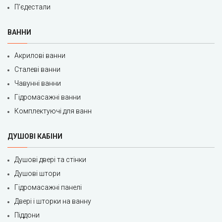
П'єдестали
ВАННИ
Акрилові ванни
Сталеві ванни
Чавунні ванни
Гідромасажні ванни
Комплектуючі для ванн
ДУШОВІ КАБІНИ
Душові двері та стінки
Душові штори
Гідромасажні панелі
Двері і шторки на ванну
Піддони