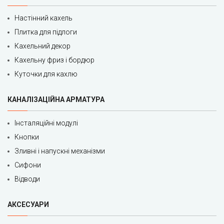
Настінний кахель
Плитка для підлоги
Кахельний декор
Кахельну фриз і бордюр
Куточки для кахлю
КАНАЛІЗАЦІЙНА АРМАТУРА
Інсталяційні модулі
Кнопки
Зливні і напускні механізми
Сифони
Відводи
АКСЕСУАРИ