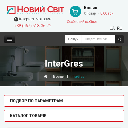
Кошик
0 Товар
0.00 грн
інтернет-магазин
Особистий кабінет
+38 (067) 518‑36‑72
UA
RU
Пошук
InterGres
Бренди
InterGres
ПОДБОР ПО ПАРАМЕТРАМ
КАТАЛОГ ТОВАРІВ