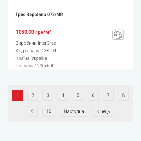
Грес Rapolano 072/MR
1050.00 грн/м²
Виробник:
InterGres
Код товару:
433104
Країна: Україна
Розміри: 1200x600
1
2
3
4
5
6
7
8
9
10
Наступна
Кінець