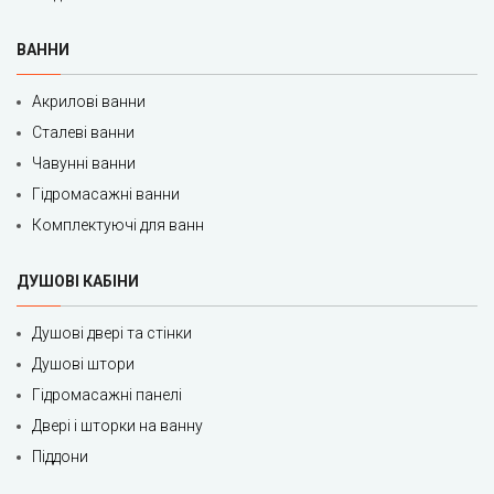
ВАННИ
Акрилові ванни
Сталеві ванни
Чавунні ванни
Гідромасажні ванни
Комплектуючі для ванн
ДУШОВІ КАБІНИ
Душові двері та стінки
Душові штори
Гідромасажні панелі
Двері і шторки на ванну
Піддони