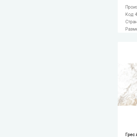
Прои
Код:
Стран
Разме
Грес 