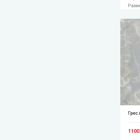
Разме
Грес 
1100