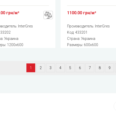
.00 грн/м²
1100.00 грн/м²
зводитель:
InterGres
Производитель:
InterGres
433202
Код:
433201
а: Украина
Страна: Украина
ры: 1200x600
Размеры: 600x600
1
2
3
4
5
6
7
8
9