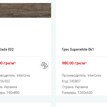
Jade 032
Грес Superwhite 061
00 грн/м²
980.00 грн/м²
зводитель:
InterGres
Производитель:
InterGres
356302
Код:
245807
а: Украина
Страна: Украина
ры: 190x890
Размеры: 1200x600