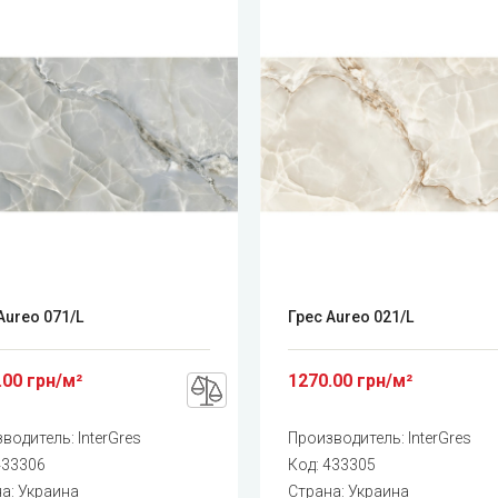
Aureo 071/L
Грес Aureo 021/L
.00 грн/м²
1270.00 грн/м²
зводитель:
InterGres
Производитель:
InterGres
433306
Код:
433305
а: Украина
Страна: Украина