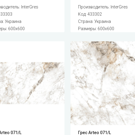
зводитель:
InterGres
Производитель:
InterGres
433303
Код:
433302
а: Украина
Страна: Украина
ры: 600x600
Размеры: 600x600
Arteo 071/L
Грес Arteo 071/L