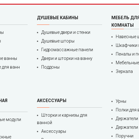
ДУШЕВЫЕ КАБИНЫ
МЕБЕЛЬ ДЛ
КОМНАТЫ
ны
Душевые двери и стенки
Навесные 
ы
Душевые шторы
Шкафчики 
Гидромассажные панели
Пеналы и 
е ванны
Двери и шторки на ванну
Мебельные
 для ванн
Поддоны
Зеркала
НАЯ
АКСЕССУАРЫ
Урны
Полки для
Шторки и карнизы для
Держатели 
ые модули
ванной
Держатели 
Аксессуары
Поручни
скные