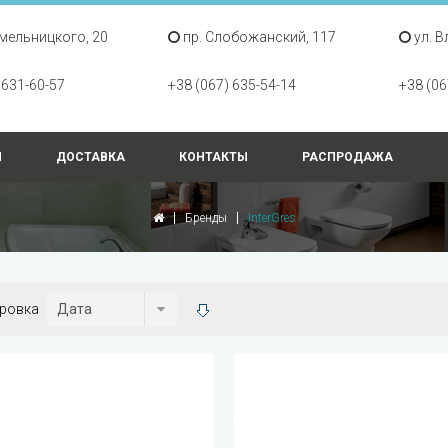
Хмельницкого, 20
пр. Слобожанский, 117
ул. В
 631-60-57
+38 (067) 635-54-14
+38 (06
Ы
ДОСТАВКА
КОНТАКТЫ
РАСПРОДАЖА
Бренды
InterGres
ровка