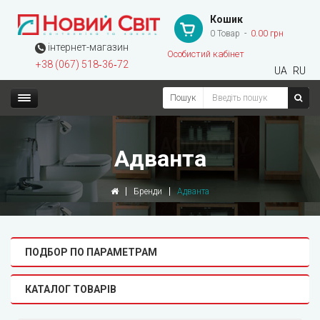
Кошик
0 Товар
0.00 грн
інтернет-магазин
Особистий кабінет
+38 (067) 518‑36‑72
UA
RU
Пошук
Адванта
Бренди
Адванта
ПОДБОР ПО ПАРАМЕТРАМ
КАТАЛОГ ТОВАРІВ