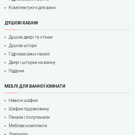
Комплектуючі для ванн
ДУШОВІ КАБІНИ
Душові двері та стінки
Душові штори
Гідромасажні панелі
Двері і шторки на ванну
Піддони
МЕБЛІ ДЛЯ ВАННОЇ КІМНАТИ
Навісні шафки
Шафки під раковину
Пенали і полупенали
Меблеві комплекти
Дзеркала