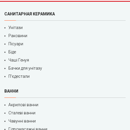
САНИТАРНАЯ КЕРАМИКА
Унітази
Раковини
Пісуари
Біде
Чаші Генуя
Бачки для унітазу
П'єдестали
ВАННИ
Акрилові ванни
Сталеві ванни
Чавунні ванни
Гідромасажні ванни