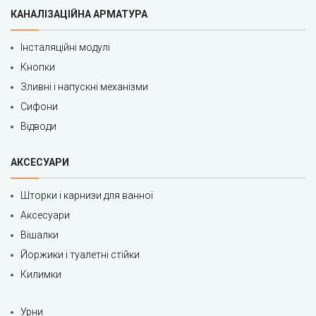
КАНАЛІЗАЦІЙНА АРМАТУРА
Інсталяційні модулі
Кнопки
Зливні і напускні механізми
Сифони
Відводи
АКСЕСУАРИ
Шторки і карнизи для ванної
Аксесуари
Вішалки
Йоржики і туалетні стійки
Килимки
Урни