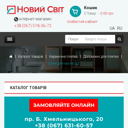
Кошик
0 Товар
0.00 грн
інтернет-магазин
Особистий кабінет
+38 (067) 518‑36‑72
UA
RU
Пошук
Каталог товарів
Керамічна плитка
Допоміжні для плитки
Клин для кахлю 3,2
КАТАЛОГ ТОВАРІВ