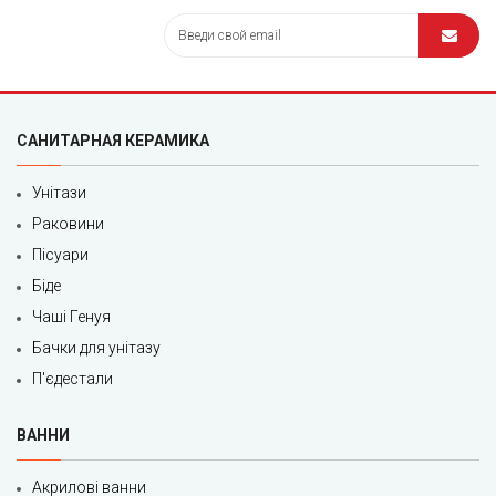
САНИТАРНАЯ КЕРАМИКА
Унітази
Раковини
Пісуари
Біде
Чаші Генуя
Бачки для унітазу
П'єдестали
ВАННИ
Акрилові ванни