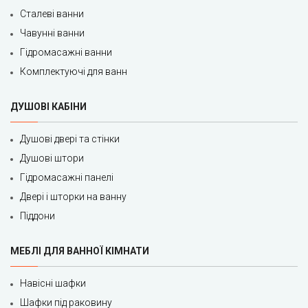
Сталеві ванни
Чавунні ванни
Гідромасажні ванни
Комплектуючі для ванн
ДУШОВІ КАБІНИ
Душові двері та стінки
Душові штори
Гідромасажні панелі
Двері і шторки на ванну
Піддони
МЕБЛІ ДЛЯ ВАННОЇ КІМНАТИ
Навісні шафки
Шафки під раковину