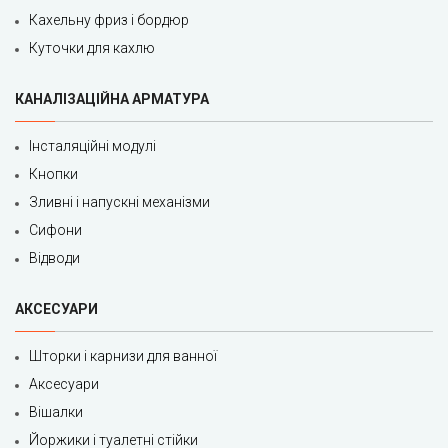
Кахельну фриз і бордюр
Куточки для кахлю
КАНАЛІЗАЦІЙНА АРМАТУРА
Інсталяційні модулі
Кнопки
Зливні і напускні механізми
Сифони
Відводи
АКСЕСУАРИ
Шторки і карнизи для ванної
Аксесуари
Вішалки
Йоржики і туалетні стійки