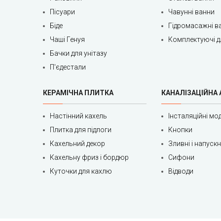
Пісуари
Чавунні ванни
Біде
Гідромасажні в
Чаші Генуя
Комплектуючі д
Бачки для унітазу
П'єдестали
КЕРАМІЧНА ПЛИТКА
КАНАЛІЗАЦІЙНА
Настінний кахель
Інсталяційні мод
Плитка для підлоги
Кнопки
Кахельний декор
Зливні і напуск
Кахельну фриз і бордюр
Сифони
Куточки для кахлю
Відводи