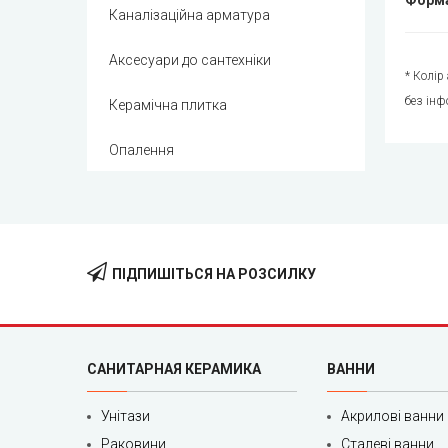
Форма
Каналізаційна арматура
Аксесуари до сантехніки
* Колір
без інф
Керамічна плитка
Опалення
ПІДПИШІТЬСЯ НА РОЗСИЛКУ
САНИТАРНАЯ КЕРАМИКА
ВАННИ
Унітази
Акрилові ванни
Раковини
Сталеві ванни