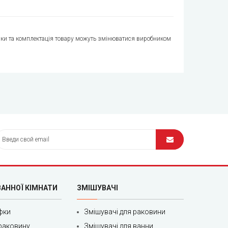
стики та комплектація товару можуть змінюватися виробником
ВАННОЇ КІМНАТИ
ЗМІШУВАЧІ
фки
Змішувачі для раковини
раковину
Змішувачі для ванни