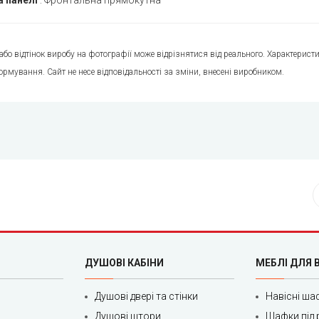
 панелі
:
Фронтальна прямокутна
 або відтінок виробу на фотографії може відрізнятися від реального. Характери
ормування. Сайт не несе відповідальності за зміни, внесені виробником.
ДУШОВІ КАБІНИ
МЕБЛІ ДЛЯ 
Душові двері та стінки
Навісні ша
Душові штори
Шафки під 