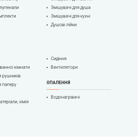
олупенали
Змішувачі для душа
мплекти
Змішувачі для кухні
Душові лійки
Сидіння
 ванної кімнати
Вентилятори
я рушників
ОПАЛЕННЯ
я паперу
Водонагрівачі
теріали, хімія