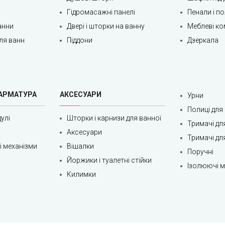
Гідромасажні панелі
Пенали і п
анни
Двері і шторки на ванну
Меблеві ко
ля ванн
Піддони
Дзеркала
 АРМАТУРА
АКСЕСУАРИ
Урни
Полиці для
улі
Шторки і карнизи для ванної
Тримачі дл
Аксесуари
Тримачі дл
ні механізми
Вішалки
Поручні
Йоржики і туалетні стійки
Ізолюючі ма
Килимки