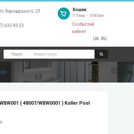
Кошик
Вл. Вернадського, 23
0 Товар
0.00 грн
Особистий
7) 632-43-23
кабінет
UA
RU
Пошук
W001
WBW001 ( 48007/WBW0001 ) Koller Pool
ol