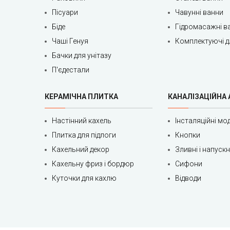
Пісуари
Чавунні ванни
Біде
Гідромасажні в
Чаші Генуя
Комплектуючі д
Бачки для унітазу
П'єдестали
КЕРАМІЧНА ПЛИТКА
КАНАЛІЗАЦІЙНА
Настінний кахель
Інсталяційні мод
Плитка для підлоги
Кнопки
Кахельний декор
Зливні і напуск
Кахельну фриз і бордюр
Сифони
Куточки для кахлю
Відводи