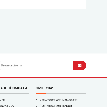
ВАННОЇ КІМНАТИ
ЗМІШУВАЧІ
фки
Змішувачі для раковини
раковину
Змішувачі для ванни