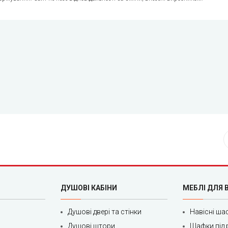
ДУШОВІ КАБІНИ
МЕБЛІ ДЛЯ 
Душові двері та стінки
Навісні ша
Душові штори
Шафки під 