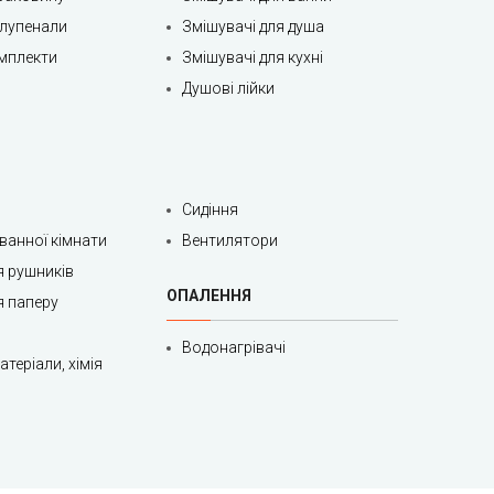
олупенали
Змішувачі для душа
мплекти
Змішувачі для кухні
Душові лійки
Сидіння
 ванної кімнати
Вентилятори
я рушників
ОПАЛЕННЯ
я паперу
Водонагрівачі
теріали, хімія