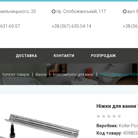
Хмельницького, 20
пр. Слобожанський, 117
вул. 
 631-60-57
+38 (067) 635-54-14
+38 (06
ДОСТАВКА
КОНТАКТИ
РОЗПРОДАЖ
Каталог товарів
Ванни
Комплектуючі для ванн
Ніжки для ванни WB
Ніжки для ванни 
Виробник:
Koller Po
Код товару:
409803