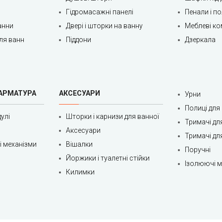
Гідромасажні панелі
Пенали і п
анни
Двері і шторки на ванну
Меблеві ко
ля ванн
Піддони
Дзеркала
 АРМАТУРА
АКСЕСУАРИ
Урни
Полиці для
улі
Шторки і карнизи для ванної
Тримачі дл
Аксесуари
Тримачі дл
ні механізми
Вішалки
Поручні
Йоржики і туалетні стійки
Ізолюючі ма
Килимки