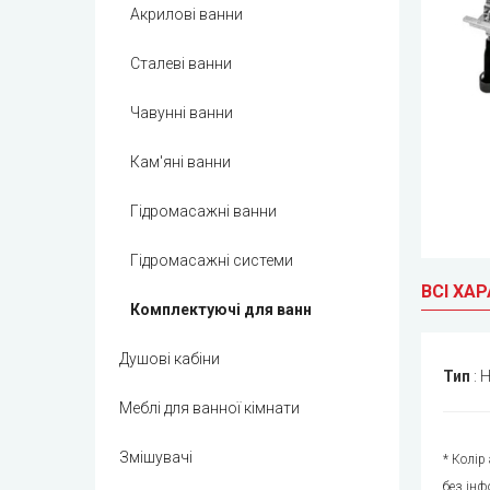
Акрилові ванни
Сталеві ванни
Чавунні ванни
Кам'яні ванни
Гідромасажні ванни
Гідромасажні системи
ВСІ ХА
Комплектуючі для ванн
Душові кабіни
Тип
:
Н
Меблі для ванної кімнати
Змішувачі
* Колір
без інф