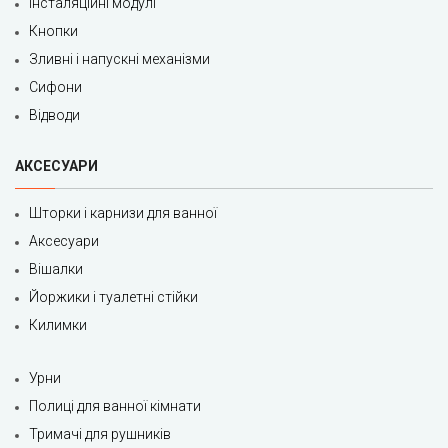
Інсталяційні модулі
Кнопки
Зливні і напускні механізми
Сифони
Відводи
АКСЕСУАРИ
Шторки і карнизи для ванної
Аксесуари
Вішалки
Йоржики і туалетні стійки
Килимки
Урни
Полиці для ванної кімнати
Тримачі для рушників