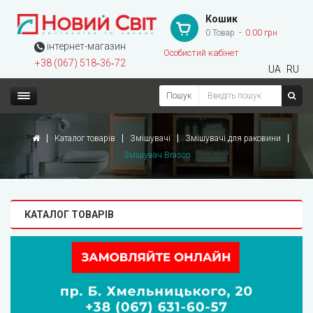
Кошик
0 Товар
0.00 грн
інтернет-магазин
Особистий кабінет
+38 (067) 518‑36‑72
UA
RU
Пошук
Каталог товарів
Змішувачі
Змішувачі для раковини
Змішувач Brasco
КАТАЛОГ ТОВАРІВ