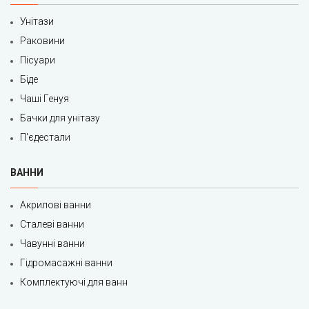
Унітази
Раковини
Пісуари
Біде
Чаші Генуя
Бачки для унітазу
П'єдестали
ВАННИ
Акрилові ванни
Сталеві ванни
Чавунні ванни
Гідромасажні ванни
Комплектуючі для ванн