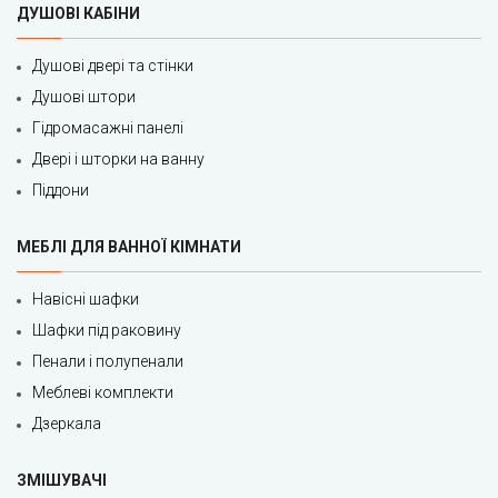
ДУШОВІ КАБІНИ
Душові двері та стінки
Душові штори
Гідромасажні панелі
Двері і шторки на ванну
Піддони
МЕБЛІ ДЛЯ ВАННОЇ КІМНАТИ
Навісні шафки
Шафки під раковину
Пенали і полупенали
Меблеві комплекти
Дзеркала
ЗМІШУВАЧІ