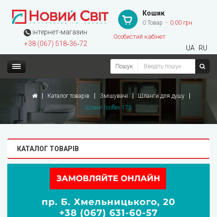
Кошик
0 Товар
0.00 грн
інтернет-магазин
Особистий кабінет
+38 (067) 518‑36‑72
UA
RU
Пошук
Каталог товарів
Змішувачі
Шланги для душу
Шланг Isoflex 175
КАТАЛОГ ТОВАРІВ