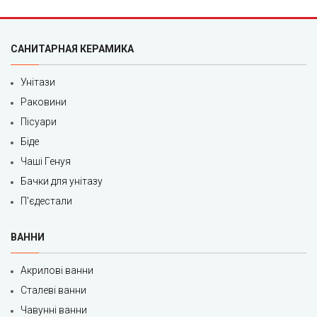
САНИТАРНАЯ КЕРАМИКА
Унітази
Раковини
Пісуари
Біде
Чаші Генуя
Бачки для унітазу
П'єдестали
ВАННИ
Акрилові ванни
Сталеві ванни
Чавунні ванни