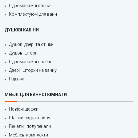
Гідромасажні ванни
Комплектуючі для ванн
ДУШОВІ КАБІНИ
Душові двері та стінки
Душові штори
Гідромасажні панелі
Двері і шторки на ванну
Піддони
МЕБЛІ ДЛЯ ВАННОЇ КІМНАТИ
Навісні шафки
Шафки під раковину
Пенали і полупенали
Меблеві комплекти