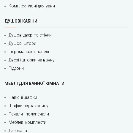
Комплектуючі для ванн
ДУШОВІ КАБІНИ
Душові двері та стінки
Душові штори
Гідромасажні панелі
Двері і шторки на ванну
Піддони
МЕБЛІ ДЛЯ ВАННОЇ КІМНАТИ
Навісні шафки
Шафки під раковину
Пенали і полупенали
Меблеві комплекти
Дзеркала