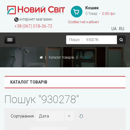
Кошик
0 Товар
0.00 грн
інтернет-магазин
Особистий кабінет
+38 (067) 518‑36‑72
UA
RU
Пошук
Каталог товарів
Пошук
КАТАЛОГ ТОВАРІВ
Пошук "930278"
Сортування