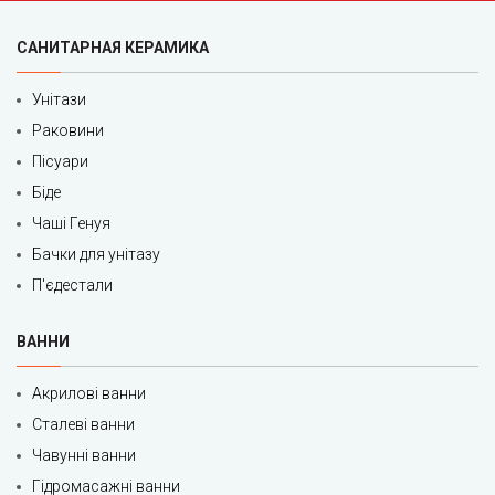
САНИТАРНАЯ КЕРАМИКА
Унітази
Раковини
Пісуари
Біде
Чаші Генуя
Бачки для унітазу
П'єдестали
ВАННИ
Акрилові ванни
Сталеві ванни
Чавунні ванни
Гідромасажні ванни