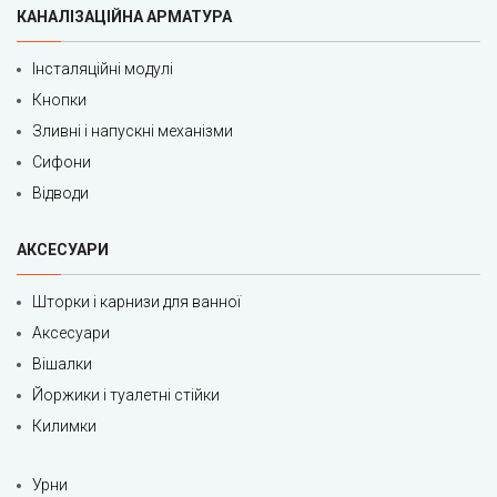
КАНАЛІЗАЦІЙНА АРМАТУРА
Інсталяційні модулі
Кнопки
Зливні і напускні механізми
Сифони
Відводи
АКСЕСУАРИ
Шторки і карнизи для ванної
Аксесуари
Вішалки
Йоржики і туалетні стійки
Килимки
Урни