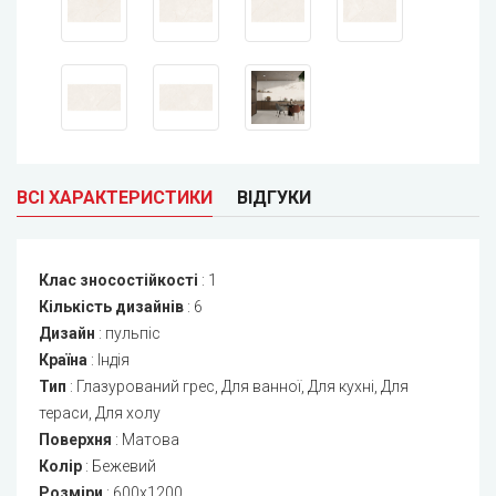
ВСІ ХАРАКТЕРИСТИКИ
ВІДГУКИ
Клас зносостійкості
:
1
Кількість дизайнів
:
6
Дизайн
:
пульпіс
Країна
:
Індія
Тип
:
Глазурований грес, Для ванної, Для кухні, Для
тераси, Для холу
Поверхня
:
Матова
Колір
:
Бежевий
Розміри
:
600x1200