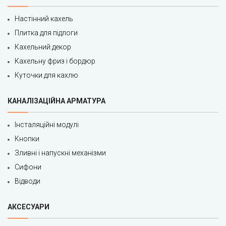
Настінний кахель
Плитка для підлоги
Кахельний декор
Кахельну фриз і бордюр
Куточки для кахлю
КАНАЛІЗАЦІЙНА АРМАТУРА
Інсталяційні модулі
Кнопки
Зливні і напускні механізми
Сифони
Відводи
АКСЕСУАРИ