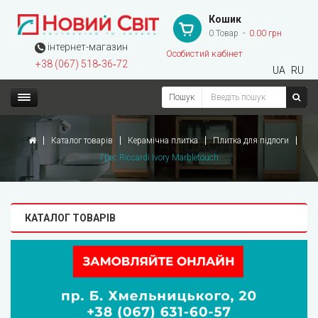
Кошик
0 Товар
0.00 грн
інтернет-магазин
Особистий кабінет
+38 (067) 518‑36‑72
UA
RU
Пошук
Каталог товарів
Керамічна плитка
Плитка для підлоги
Грес Riccardi Ivory Marbletouch
КАТАЛОГ ТОВАРІВ