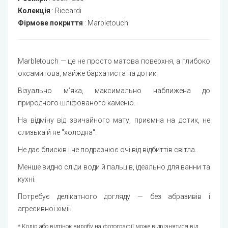
Колекція
:
Riccardi
Фірмове покриття
:
Marbletouch
Marbletouch — це не просто матова поверхня, а глибоко
оксамитова, майже бархатиста на дотик.
Візуально м’яка, максимально наближена до
природного шліфованого каменю.
На відміну від звичайного мату, приємна на дотик, не
слизька й не "холодна".
Не дає блисків і не подразнює очі від відбиттів світла.
Менше видно сліди води й пальців, ідеально для ванни та
кухні.
Потребує делікатного догляду — без абразивів і
агресивної хімії.
* Колір або відтінок виробу на фотографії може відрізнятися від