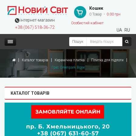
Кошик
0 Товар
0.00 грн
інтернет-магазин
Особистий кабінет
+38 (067) 518‑36‑72
UA
RU
Пошук
Каталог товарів
Керамічна плитка
Плитка для підлоги
Грес Greenpark Bone
КАТАЛОГ ТОВАРІВ