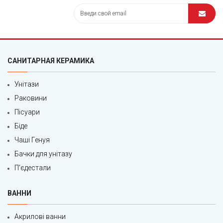
САНИТАРНАЯ КЕРАМИКА
Унітази
Раковини
Пісуари
Біде
Чаші Генуя
Бачки для унітазу
П'єдестали
ВАННИ
Акрилові ванни