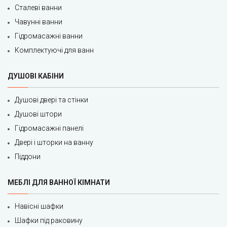
Сталеві ванни
Чавунні ванни
Гідромасажні ванни
Комплектуючі для ванн
ДУШОВІ КАБІНИ
Душові двері та стінки
Душові штори
Гідромасажні панелі
Двері і шторки на ванну
Піддони
МЕБЛІ ДЛЯ ВАННОЇ КІМНАТИ
Навісні шафки
Шафки під раковину