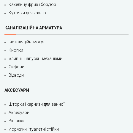
Кахельну фриз і бордюр
Куточки для кахлю
КАНАЛІЗАЦІЙНА АРМАТУРА
Інсталяційні модулі
Кнопки
Зливні і напускні механізми
Сифони
Відводи
АКСЕСУАРИ
Шторки і карнизи для ванної
Аксесуари
Вішалки
Йоржики і туалетні стійки