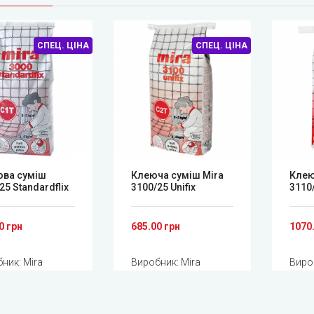
СПЕЦ. ЦІНА
СПЕЦ. ЦІНА
ова суміш
Клеюча суміш Mira
Клею
25 Standardflix
3100/25 Unifix
3110/
0 грн
685.00 грн
1070
бник:
Mira
Виробник:
Mira
Виро