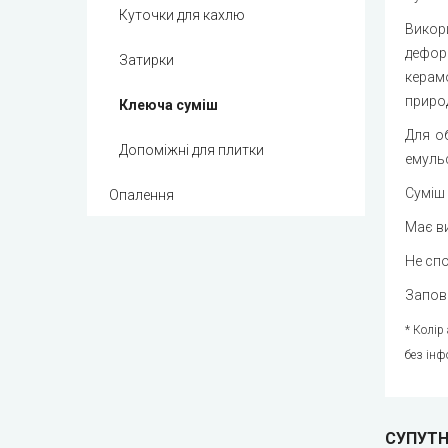
Куточки для кахлю
Викор
деформ
Затирки
керамо
приро
Клеюча суміш
Для о
Допоміжні для плитки
емульс
Суміш 
Опалення
Має ви
Не спо
Запов
* Колір
без інф
СУПУТН