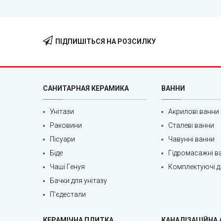
ПІДПИШІТЬСЯ НА РОЗСИЛКУ
САНИТАРНАЯ КЕРАМИКА
ВАННИ
Унітази
Акрилові ванни
Раковини
Сталеві ванни
Пісуари
Чавунні ванни
Біде
Гідромасажні в
Чаші Генуя
Комплектуючі д
Бачки для унітазу
П'єдестали
КЕРАМІЧНА ПЛИТКА
КАНАЛІЗАЦІЙНА