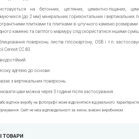
истовується на бетонних, цегляних, цементно-піщаних, це
уючихся (до 2 мм) мінеральних горизонтальних і вертикальних пов
гранітними плитками та плитками зі штучного каменю розмірами н
дного каменю та світлого мармуру слід скористатися іншими сумі
блицювання поверхонь листів гіпсокартону, OSB і т.п. застосову
ії Ceresit СС 83.
водостійкий.
соку адгезію до основи.
взає з вертикальних поверхонь.
нювати шви можна через 3 години після застосування.
 або відтінок виробу на фотографії може відрізнятися від реального. Характери
ормування. Сайт не несе відповідальності за зміни, внесені виробником.
І ТОВАРИ