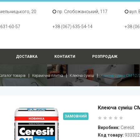
Хмельницького, 20
пр. Слобожанський, 117
вул. 
 631-60-57
+38 (067) 635-54-14
+38 (06
ДОСТАВКА
КОНТАКТИ
РОЗПРОДАЖ
Каталог товарів
Керамічна плитка
Клеюча суміш
Клеюча суміш СМ 12/2
Клеюча суміш СМ 
ЗАМОВНИЙ
Виробник:
Ceresit
Код товару:
933302