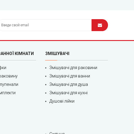
ВАННОЇ КІМНАТИ
ЗМІШУВАЧІ
фки
Змішувачі для раковини
раковину
Змішувачі для ванни
олупенали
Змішувачі для душа
мплекти
Змішувачі для кухні
Душові лійки
Сидіння