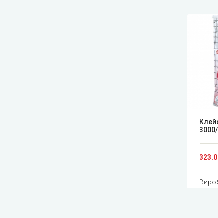
Клей
3000/
323.0
Виро