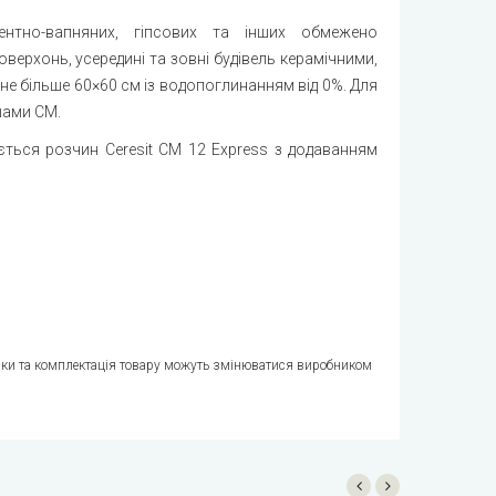
ментно-вапняних, гіпсових та інших обмежено
ерхонь, усередині та зовні будівель керамічними,
е більше 60×60 см із водопоглинанням від 0%. Для
шами СМ.
ється розчин Ceresit CМ 12 Express з додаванням
стики та комплектація товару можуть змінюватися виробником