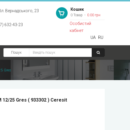
Кошик
Вл. Вернадського, 23
0 Товар
0.00 грн
Особистий
7) 632-43-23
кабінет
UA
RU
Пошук
5 Gres
12/25 Gres ( 933302 ) Ceresit