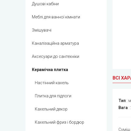
Душові кабіни
Меблі для ванної кімнати
Змішувачі
Каналізаційна арматура
Аксесуари до сантехніки
Керамічна плитка
ВСІ ХА
Настінний кахель
Плитка для підлоги
Тип
:
м
Вага
:
Кахельний декор
Кахельний фриз і бордюр
Суміш 