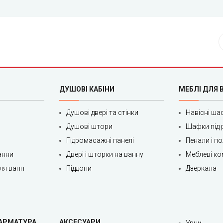
ДУШОВІ КАБІНИ
МЕБЛІ ДЛЯ 
Душові двері та стінки
Навісні ша
Душові штори
Шафки під 
Гідромасажні панелі
Пенали і п
анни
Двері і шторки на ванну
Меблеві ко
ля ванн
Піддони
Дзеркала
 АРМАТУРА
АКСЕСУАРИ
Урни