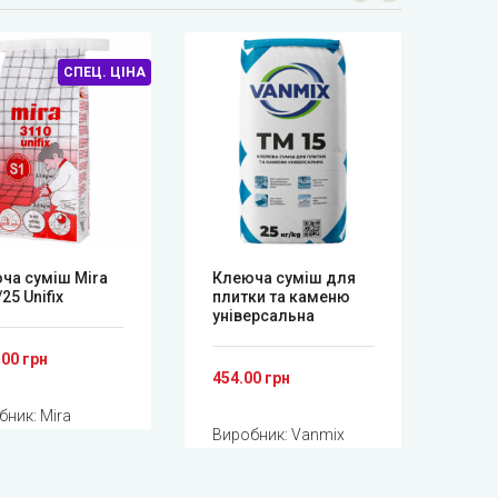
СПЕЦ. ЦІНА
ча суміш Mira
Клеюча суміш для
Кли
25 Unifix
плитки та каменю
Mini
універсальна
.00 грн
128.
454.00 грн
бник:
Mira
Вир
Виробник:
Vanmix