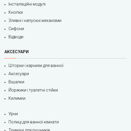
Інсталяційні модулі
Кнопки
Зливні і напускні механізми
Сифони
Відводи
АКСЕСУАРИ
Шторки і карнизи для ванної
Аксесуари
Вішалки
Йоржики і туалетні стійки
Килимки
Урни
Полиці для ванної кімнати
Тримачі для рушників