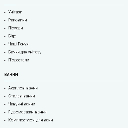
Унітази
Раковини
Пісуари
Біде
Чаші Генуя
Бачки для унітазу
П'єдестали
ВАННИ
Акрилові ванни
Сталеві ванни
Чавунні ванни
Гідромасажні ванни
Комплектуючі для ванн