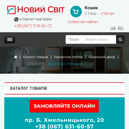
Кошик
0 Товар
0.00 грн
інтернет-магазин
Особистий кабінет
+38 (067) 518‑36‑72
UA
RU
Пошук
Каталог товарів
Керамічна плитка
Кахельний декор
Декор Pulpis Мозаика
КАТАЛОГ ТОВАРІВ