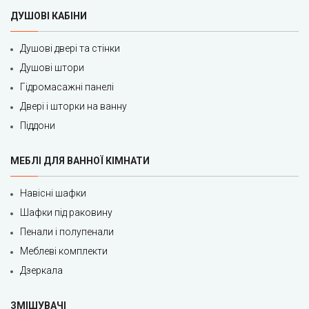
ДУШОВІ КАБІНИ
Душові двері та стінки
Душові штори
Гідромасажні панелі
Двері і шторки на ванну
Піддони
МЕБЛІ ДЛЯ ВАННОЇ КІМНАТИ
Навісні шафки
Шафки під раковину
Пенали і полупенали
Меблеві комплекти
Дзеркала
ЗМІШУВАЧІ