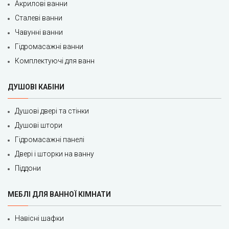
Акрилові ванни
Сталеві ванни
Чавунні ванни
Гідромасажні ванни
Комплектуючі для ванн
ДУШОВІ КАБІНИ
Душові двері та стінки
Душові штори
Гідромасажні панелі
Двері і шторки на ванну
Піддони
МЕБЛІ ДЛЯ ВАННОЇ КІМНАТИ
Навісні шафки