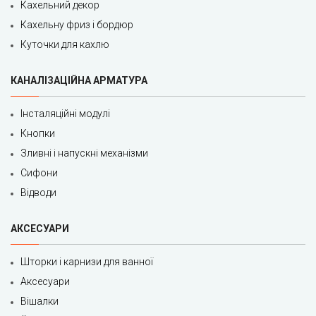
Кахельний декор
Кахельну фриз і бордюр
Куточки для кахлю
КАНАЛІЗАЦІЙНА АРМАТУРА
Інсталяційні модулі
Кнопки
Зливні і напускні механізми
Сифони
Відводи
АКСЕСУАРИ
Шторки і карнизи для ванної
Аксесуари
Вішалки