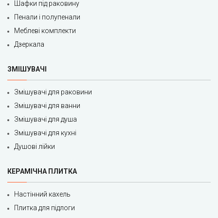
Шафки під раковину
Пенали і полупенали
Меблеві комплекти
Дзеркала
ЗМІШУВАЧІ
Змішувачі для раковини
Змішувачі для ванни
Змішувачі для душа
Змішувачі для кухні
Душові лійки
КЕРАМІЧНА ПЛИТКА
Настінний кахель
Плитка для підлоги