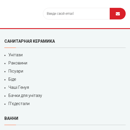
САНИТАРНАЯ КЕРАМИКА
Унітази
Раковини
Пісуари
Біде
Чаші Генуя
Бачки для унітазу
П'єдестали
ВАННИ