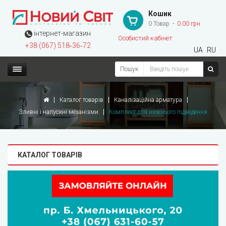
Кошик
0 Товар
0.00 грн
інтернет-магазин
Особистий кабінет
+38 (067) 518‑36‑72
UA
RU
Пошук
Каталог товарів
Каналізаційна арматура
Зливні і напускні механізми
Комплект для нижнього підведення
КАТАЛОГ ТОВАРІВ