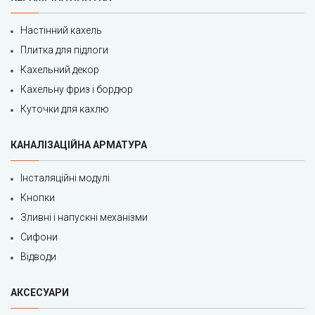
Настінний кахель
Плитка для підлоги
Кахельний декор
Кахельну фриз і бордюр
Куточки для кахлю
КАНАЛІЗАЦІЙНА АРМАТУРА
Інсталяційні модулі
Кнопки
Зливні і напускні механізми
Сифони
Відводи
АКСЕСУАРИ