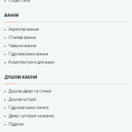
П'єдестали
ВАННИ
Акрилові ванни
Сталеві ванни
Чавунні ванни
Гідромасажні ванни
Комплектуючі для ванн
ДУШОВІ КАБІНИ
Душові двері та стінки
Душові штори
Гідромасажні панелі
Двері і шторки на ванну
Піддони