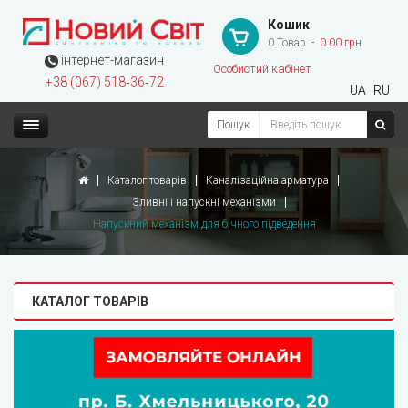
Кошик
0 Товар
0.00 грн
інтернет-магазин
Особистий кабінет
+38 (067) 518‑36‑72
UA
RU
Пошук
Каталог товарів
Каналізаційна арматура
Зливні і напускні механізми
Напускний механізм для бічного підведення
КАТАЛОГ ТОВАРІВ