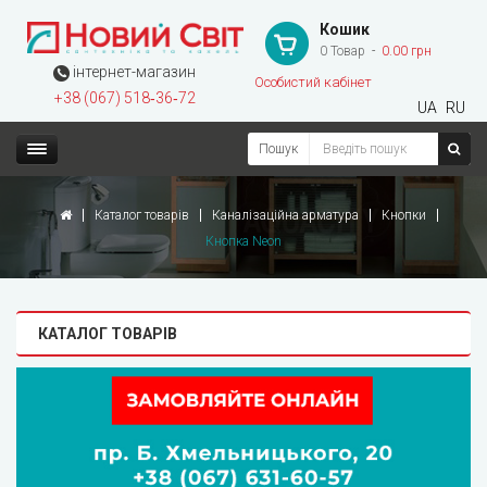
Кошик
0 Товар
0.00 грн
інтернет-магазин
Особистий кабінет
+38 (067) 518‑36‑72
UA
RU
Пошук
Каталог товарів
Каналізаційна арматура
Кнопки
Кнопка Neon
КАТАЛОГ ТОВАРІВ