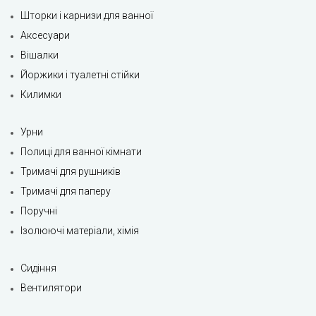
Шторки і карнизи для ванної
Аксесуари
Вішалки
Йоржики і туалетні стійки
Килимки
Урни
Полиці для ванної кімнати
Тримачі для рушників
Тримачі для паперу
Поручні
Ізолюючі матеріали, хімія
Сидіння
Вентилятори