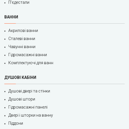
П'єдестали
ВАННИ
Акрилові ванни
Сталеві ванни
Чавунні ванни
Гідромасажні ванни
Комплектуючі для ванн
ДУШОВІ КАБІНИ
Душові двері та стінки
Душові штори
Гідромасажні панелі
Двері і шторки на ванну
Піддони