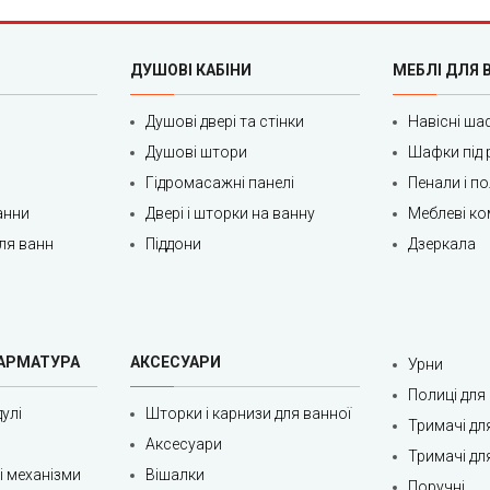
ДУШОВІ КАБІНИ
МЕБЛІ ДЛЯ 
Душові двері та стінки
Навісні ша
Душові штори
Шафки під 
Гідромасажні панелі
Пенали і п
анни
Двері і шторки на ванну
Меблеві ко
ля ванн
Піддони
Дзеркала
 АРМАТУРА
АКСЕСУАРИ
Урни
Полиці для
улі
Шторки і карнизи для ванної
Тримачі дл
Аксесуари
Тримачі дл
ні механізми
Вішалки
Поручні