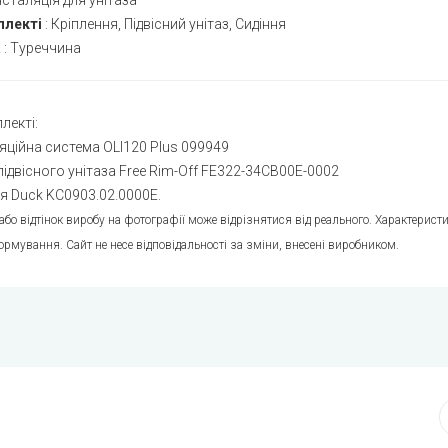
нсталяція для унітаза
плекті
:
Кріплення, Підвісний унітаз, Сидіння
а
:
Туреччина
лекті:
яційна система OLI120 Plus 099949
ідвісного унітаза Free Rim-Off FE322-34CB00E-0002
я Duck KC0903.02.0000E.
 або відтінок виробу на фотографії може відрізнятися від реального. Характери
ормування. Сайт не несе відповідальності за зміни, внесені виробником.