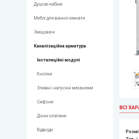
Душові кабіни
Меблі для ванної кімнати
Змішувачі
Каналізаційна арматура
Інсталяційні модулі
Кнопки
Зливні і напускні механізми
Сифони
ВСІ ХА
Донні клапани
Відводи
Розмі