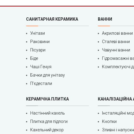
САНИТАРНАЯ КЕРАМИКА
ВАННИ
Унітази
Акрилові ванни
Раковини
Сталеві ванни
Пісуари
Чавунні ванни
Біде
Гідромасажні в
Чаші Генуя
Комплектуючі д
Бачки для унітазу
П'єдестали
КЕРАМІЧНА ПЛИТКА
КАНАЛІЗАЦІЙНА
Настінний кахель
Інсталяційні мод
Плитка для підлоги
Кнопки
Кахельний декор
Зливні і напуск