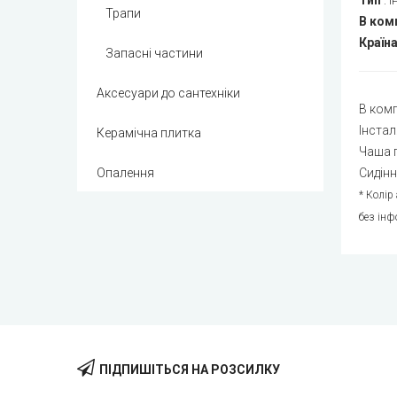
Тип
:
І
Трапи
В ком
Країн
Запасні частини
Аксесуари до сантехніки
В комп
Інстал
Керамічна плитка
Чаша п
Опалення
Сидінн
* Колір
без інф
ПІДПИШІТЬСЯ НА РОЗСИЛКУ