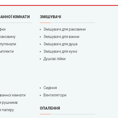
ВАННОЇ КІМНАТИ
ЗМІШУВАЧІ
фки
Змішувачі для раковини
раковину
Змішувачі для ванни
олупенали
Змішувачі для душа
мплекти
Змішувачі для кухні
Душові лійки
Сидіння
 ванної кімнати
Вентилятори
я рушників
ОПАЛЕННЯ
я паперу