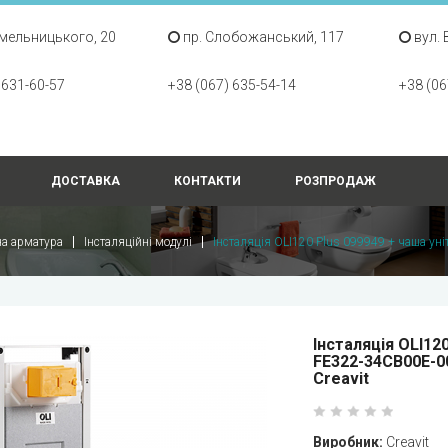
Хмельницького, 20
пр. Слобожанський, 117
вул. 
 631-60-57
+38 (067) 635-54-14
+38 (06
ДОСТАВКА
КОНТАКТИ
РОЗПРОДАЖ
на арматура
Інсталяційні модулі
Інсталяція OLI120 Plus 099949 + чаша ун
Інсталяція OLI12
FE322-34CB00E-0
Creavit
Виробник:
Creavit