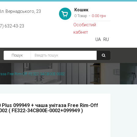
Кошик
Вл. Вернадського, 23
0 Товар
0.00 грн
Особистий
7) 632-43-23
кабінет
UA
RU
Пошук
ітаза Free Rim-Off FE322-34CB00E-0002
0 Plus 099949 + чаша унітаза Free Rim-Off
002 ( FE322-34CB00E-0002+099949 )