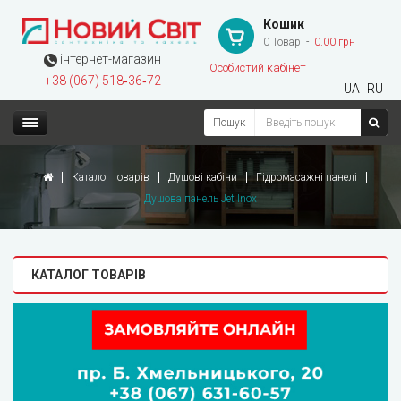
Кошик
0 Товар
0.00 грн
інтернет-магазин
Особистий кабінет
+38 (067) 518‑36‑72
UA
RU
Пошук
Каталог товарів
Душові кабіни
Гідромасажні панелі
Душова панель Jet Inox
КАТАЛОГ ТОВАРІВ