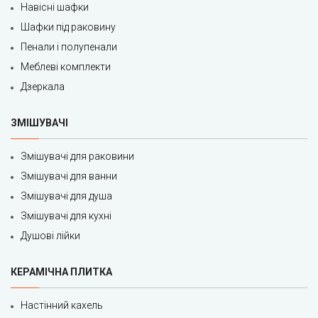
Навісні шафки
Шафки під раковину
Пенали і полупенали
Меблеві комплекти
Дзеркала
ЗМІШУВАЧІ
Змішувачі для раковини
Змішувачі для ванни
Змішувачі для душа
Змішувачі для кухні
Душові лійки
КЕРАМІЧНА ПЛИТКА
Настінний кахель