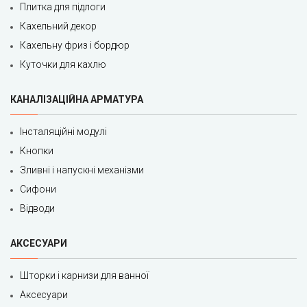
Плитка для підлоги
Кахельний декор
Кахельну фриз і бордюр
Куточки для кахлю
КАНАЛІЗАЦІЙНА АРМАТУРА
Інсталяційні модулі
Кнопки
Зливні і напускні механізми
Сифони
Відводи
АКСЕСУАРИ
Шторки і карнизи для ванної
Аксесуари