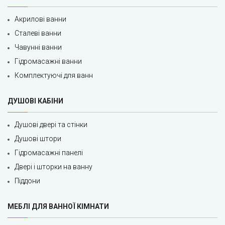
Акрилові ванни
Сталеві ванни
Чавунні ванни
Гідромасажні ванни
Комплектуючі для ванн
ДУШОВІ КАБІНИ
Душові двері та стінки
Душові штори
Гідромасажні панелі
Двері і шторки на ванну
Піддони
МЕБЛІ ДЛЯ ВАННОЇ КІМНАТИ