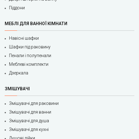
Піддони
МЕБЛІ ДЛЯ ВАННОЇ КІМНАТИ
Навісні шафки
Шафки під раковину
Пенали і полупенали
Меблеві комплекти
Дзеркала
ЗМІШУВАЧІ
Змішувачі для раковини
Змішувачі для ванни
Змішувачі для душа
Змішувачі для кухні
Душові лійки