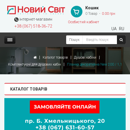
Кошик
0 Товар
0.00 грн
інтернет-магазин
Особистий кабінет
+38 (067) 518‑36‑72
UA
RU
Пошук
Каталог товарів
Душові кабіни
Комплектуючі для душових кабін
Планка декоративна New 200 / 1,1
КАТАЛОГ ТОВАРІВ