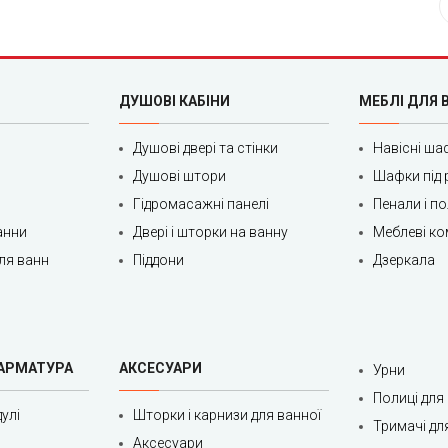
ДУШОВІ КАБІНИ
МЕБЛІ ДЛЯ 
Душові двері та стінки
Навісні ша
Душові штори
Шафки під 
Гідромасажні панелі
Пенали і п
анни
Двері і шторки на ванну
Меблеві ко
ля ванн
Піддони
Дзеркала
 АРМАТУРА
АКСЕСУАРИ
Урни
Полиці для
улі
Шторки і карнизи для ванної
Тримачі дл
Аксесуари