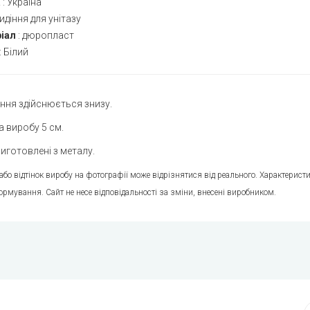
а
:
Україна
идіння для унітазу
іал
:
дюропласт
:
Білий
ння здійснюється знизу.
 виробу 5 см.
виготовлені з металу.
 або відтінок виробу на фотографії може відрізнятися від реального. Характери
ормування. Сайт не несе відповідальності за зміни, внесені виробником.