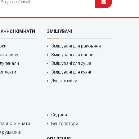
ВАННОЇ КІМНАТИ
ЗМІШУВАЧІ
фки
Змішувачі для раковини
раковину
Змішувачі для ванни
олупенали
Змішувачі для душа
мплекти
Змішувачі для кухні
Душові лійки
Сидіння
 ванної кімнати
Вентилятори
я рушників