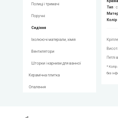
Країн
Полиці і тримачі
Тип
:
с
Матер
Поручні
Колір
Сидіння
Ізолюючі матеріали, хімія
Кріпле
Висота
Вентилятори
Петлі 
Шторки і карнизи для ванної
* Колір
без інф
Керамічна плитка
Опалення