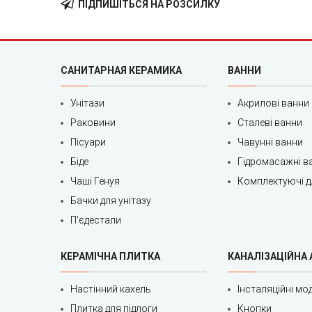
ПІДПИШІТЬСЯ НА РОЗСИЛКУ
САНИТАРНАЯ КЕРАМИКА
ВАННИ
Унітази
Акрилові ванни
Раковини
Сталеві ванни
Пісуари
Чавунні ванни
Біде
Гідромасажні в
Чаші Генуя
Комплектуючі д
Бачки для унітазу
П'єдестали
КЕРАМІЧНА ПЛИТКА
КАНАЛІЗАЦІЙНА
Настінний кахель
Інсталяційні мод
Плитка для підлоги
Кнопки