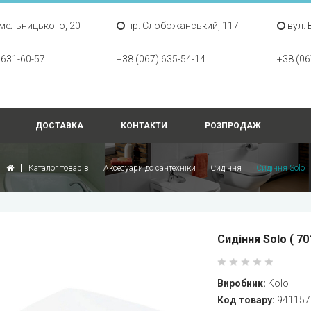
Хмельницького, 20
пр. Слобожанський, 117
вул. 
 631-60-57
+38 (067) 635-54-14
+38 (06
ДОСТАВКА
КОНТАКТИ
РОЗПРОДАЖ
Каталог товарів
Аксесуари до сантехніки
Сидіння
Сидіння Solo
Сидіння Solo ( 70
Виробник:
Kolo
Код товару:
941157