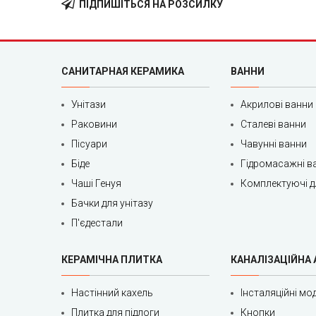
ПІДПИШІТЬСЯ НА РОЗСИЛКУ
САНИТАРНАЯ КЕРАМИКА
ВАННИ
Унітази
Акрилові ванни
Раковини
Сталеві ванни
Пісуари
Чавунні ванни
Біде
Гідромасажні в
Чаші Генуя
Комплектуючі д
Бачки для унітазу
П'єдестали
КЕРАМІЧНА ПЛИТКА
КАНАЛІЗАЦІЙНА
Настінний кахель
Інсталяційні мод
Плитка для підлоги
Кнопки