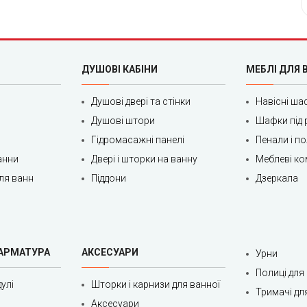
ДУШОВІ КАБІНИ
МЕБЛІ ДЛЯ 
Душові двері та стінки
Навісні ша
Душові штори
Шафки під 
Гідромасажні панелі
Пенали і п
анни
Двері і шторки на ванну
Меблеві ко
ля ванн
Піддони
Дзеркала
 АРМАТУРА
АКСЕСУАРИ
Урни
Полиці для
улі
Шторки і карнизи для ванної
Тримачі дл
Аксесуари