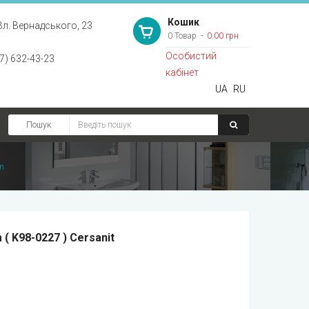
Кошик
Вл. Вернадського, 23
0 Товар
0.00 грн
Особистий
7) 632-43-23
кабінет
UA
RU
Пошук
im
m ( K98-0227 ) Cersanit