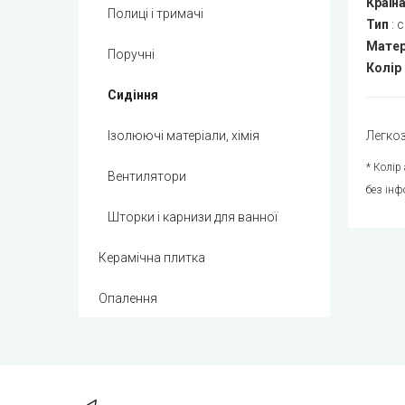
Країн
Полиці і тримачі
Тип
:
с
Матер
Поручні
Колір
Сидіння
Ізолюючі матеріали, хімія
Легкоз
* Колір
Вентилятори
без інф
Шторки і карнизи для ванної
Керамічна плитка
Опалення