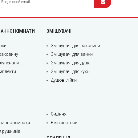
ВАННОЇ КІМНАТИ
ЗМІШУВАЧІ
фки
Змішувачі для раковини
раковину
Змішувачі для ванни
олупенали
Змішувачі для душа
мплекти
Змішувачі для кухні
Душові лійки
Сидіння
 ванної кімнати
Вентилятори
я рушників