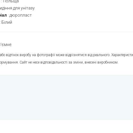
а
:
Польща
идіння для унітазу
іал
:
дюропласт
:
Білий
'ємне.
 або відтінок виробу на фотографії може відрізнятися від реального. Характери
ормування. Сайт не несе відповідальності за зміни, внесені виробником.