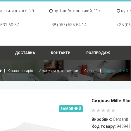
Хмельницького, 20
пр. Слобожанський, 117
вул. 
 631-60-57
+38 (067) 635-54-14
+38 (06
ДОСТАВКА
КОНТАКТИ
РОЗПРОДАЖ
Каталог товарів
Аксесуари до сантехніки
Сидіння
Сидіння Mille Sl
Сидіння Mille Sli
ЗАМОВНИЙ
Виробник:
Cersanit
Код товару:
940941