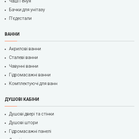
Чаші Генуя
Бачки для унітазу
П'єдестали
ВАННИ
Акрилові ванни
Сталеві ванни
Чавунні ванни
Гідромасажні ванни
Комплектуючі для ванн
ДУШОВІ КАБІНИ
Душові двері та стінки
Душові штори
Гідромасажні панелі