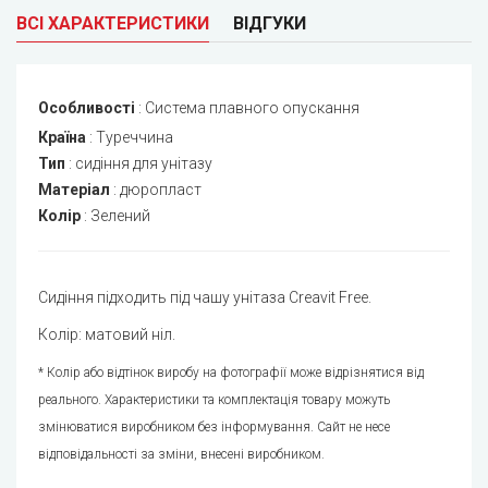
ВСІ ХАРАКТЕРИСТИКИ
ВІДГУКИ
Особливості
:
Система плавного опускання
Країна
:
Туреччина
Тип
:
сидіння для унітазу
Матеріал
:
дюропласт
Колір
:
Зелений
Сидіння підходить під чашу унітаза Creavit Free.
Колір: матовий ніл.
* Колір або відтінок виробу на фотографії може відрізнятися від
реального. Характеристики та комплектація товару можуть
змінюватися виробником без інформування. Сайт не несе
відповідальності за зміни, внесені виробником.