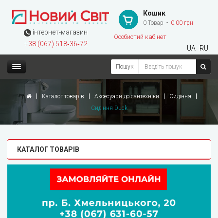
Кошик
0 Товар
0.00 грн
інтернет-магазин
Особистий кабінет
+38 (067) 518‑36‑72
UA
RU
Пошук
Каталог товарів
Аксесуари до сантехніки
Сидіння
Сидіння Duck
КАТАЛОГ ТОВАРІВ