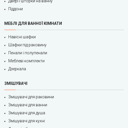
Двері і шторки на ванну
Піддони
МЕБЛІ ДЛЯ ВАННОЇ КІМНАТИ
Навісні шафки
Шафки під раковину
Пенали і полупенали
Меблеві комплекти
Дзеркала
ЗМІШУВАЧІ
Змішувачі для раковини
Змішувачі для ванни
Змішувачі для душа
Змішувачі для кухні