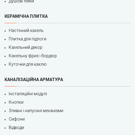
Душові лійки
КЕРАМІЧНА ПЛИТКА
Настінний кахель
Плитка для підлоги
Кахельний декор
Кахельну фриз і бордюр
Куточки для кахлю
КАНАЛІЗАЦІЙНА АРМАТУРА
Інсталяційні модулі
Кнопки
Зливні і напускні механізми
Сифони
Відводи