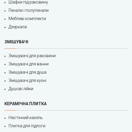
Шафки під раковину
Пенали і полупенали
Меблеві комплекти
Дзеркала
ЗМІШУВАЧІ
Змішувачі для раковини
Змішувачі для ванни
Змішувачі для душа
Змішувачі для кухні
Душові лійки
КЕРАМІЧНА ПЛИТКА
Настінний кахель
Плитка для підлоги