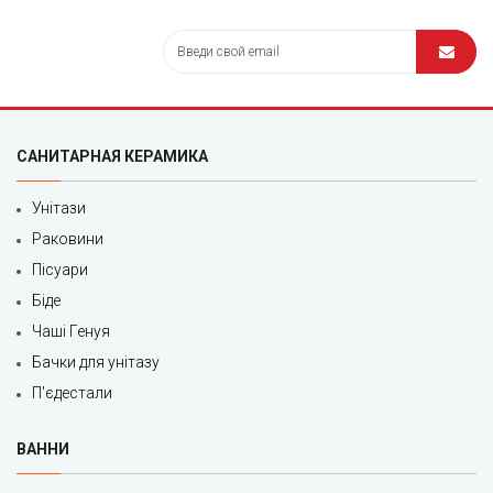
САНИТАРНАЯ КЕРАМИКА
Унітази
Раковини
Пісуари
Біде
Чаші Генуя
Бачки для унітазу
П'єдестали
ВАННИ