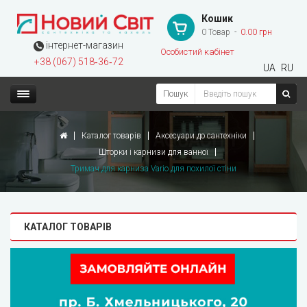
Кошик
0 Товар
0.00 грн
інтернет-магазин
Особистий кабінет
+38 (067) 518‑36‑72
UA
RU
Пошук
Каталог товарів
Аксесуари до сантехніки
Шторки і карнизи для ванної
Тримач для карниза Vario для похилої стіни
КАТАЛОГ ТОВАРІВ