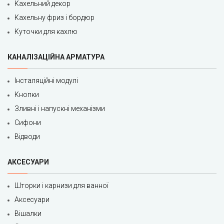
Кахельний декор
Кахельну фриз і бордюр
Куточки для кахлю
КАНАЛІЗАЦІЙНА АРМАТУРА
Інсталяційні модулі
Кнопки
Зливні і напускні механізми
Сифони
Відводи
АКСЕСУАРИ
Шторки і карнизи для ванної
Аксесуари
Вішалки