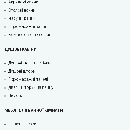
Акрилові ванни
Сталеві ванни
Чавунні ванни
Гідромасажні ванни
Комплектуючі для ванн
ДУШОВІ КАБІНИ
Душові двері та стінки
Душові штори
Гідромасажні панелі
Двері і шторки на ванну
Піддони
МЕБЛІ ДЛЯ ВАННОЇ КІМНАТИ
Навісні шафки