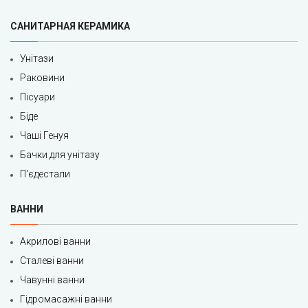
САНИТАРНАЯ КЕРАМИКА
Унітази
Раковини
Пісуари
Біде
Чаші Генуя
Бачки для унітазу
П'єдестали
ВАННИ
Акрилові ванни
Сталеві ванни
Чавунні ванни
Гідромасажні ванни