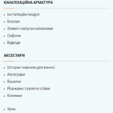
КАНАЛІЗАЦІЙНА АРМАТУРА
Інсталяційні модулі
Кнопки
Зливні і напускні механізми
Сифони
Відводи
АКСЕСУАРИ
Шторки і карнизи для ванної
Аксесуари
Вішалки
Йоржики і туалетні стійки
Килимки
Урни