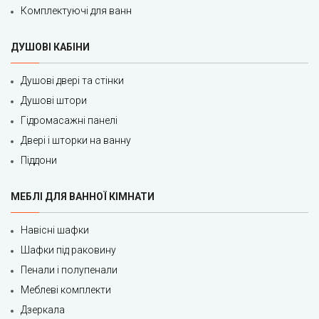
Комплектуючі для ванн
ДУШОВІ КАБІНИ
Душові двері та стінки
Душові штори
Гідромасажні панелі
Двері і шторки на ванну
Піддони
МЕБЛІ ДЛЯ ВАННОЇ КІМНАТИ
Навісні шафки
Шафки під раковину
Пенали і полупенали
Меблеві комплекти
Дзеркала