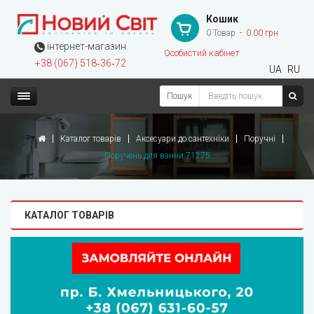
Кошик
0 Товар
0.00 грн
інтернет-магазин
Особистий кабінет
+38 (067) 518‑36‑72
UA
RU
Пошук
Каталог товарів
Аксесуари до сантехніки
Поручні
Поручень для ванни 71275
КАТАЛОГ ТОВАРІВ