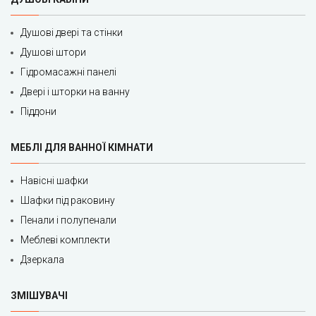
Душові двері та стінки
Душові штори
Гідромасажні панелі
Двері і шторки на ванну
Піддони
МЕБЛІ ДЛЯ ВАННОЇ КІМНАТИ
Навісні шафки
Шафки під раковину
Пенали і полупенали
Меблеві комплекти
Дзеркала
ЗМІШУВАЧІ