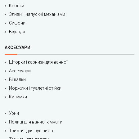
Кнопки
Зливні і напускні механізми
Сифони
Відводи
АКСЕСУАРИ
Шторки і карнизи для ванної
Аксесуари
Вішалки
Йоржики і туалетні стійки
Килимки
Урни
Полиці для ванної кімнати
Тримачі для рушників