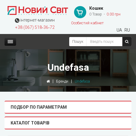
Кошик
0 Товар
0.00 грн
інтернет-магазин
Особистий кабінет
+38 (067) 518‑36‑72
UA
RU
Пошук
Undefasa
Бренди
Undefasa
ПОДБОР ПО ПАРАМЕТРАМ
КАТАЛОГ ТОВАРІВ