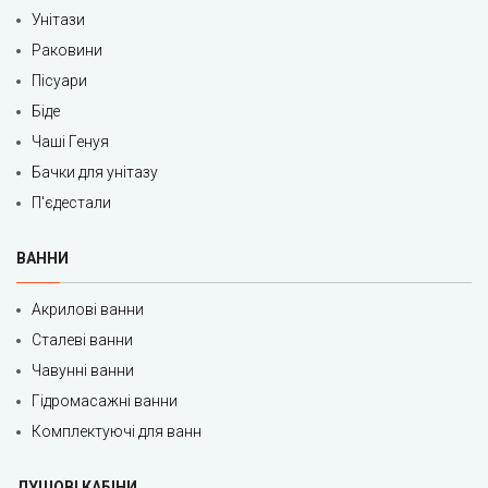
Унітази
Раковини
Пісуари
Біде
Чаші Генуя
Бачки для унітазу
П'єдестали
ВАННИ
Акрилові ванни
Сталеві ванни
Чавунні ванни
Гідромасажні ванни
Комплектуючі для ванн
ДУШОВІ КАБІНИ