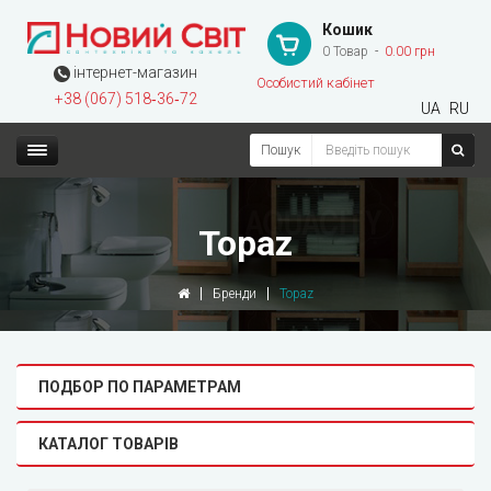
Кошик
0 Товар
0.00 грн
інтернет-магазин
Особистий кабінет
+38 (067) 518‑36‑72
UA
RU
Пошук
Topaz
Бренди
Topaz
ПОДБОР ПО ПАРАМЕТРАМ
КАТАЛОГ ТОВАРІВ