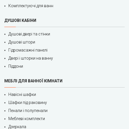
Комплектуючі для ванн
ДУШОВІ КАБІНИ
Душові двері та стінки
Душові штори
Гідромасажні панелі
Двері і шторки на ванну
Піддони
МЕБЛІ ДЛЯ ВАННОЇ КІМНАТИ
Навісні шафки
Шафки під раковину
Пенали і полупенали
Меблеві комплекти
Дзеркала