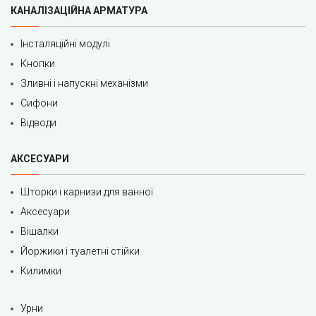
КАНАЛІЗАЦІЙНА АРМАТУРА
Інсталяційні модулі
Кнопки
Зливні і напускні механізми
Сифони
Відводи
АКСЕСУАРИ
Шторки і карнизи для ванної
Аксесуари
Вішалки
Йоржики і туалетні стійки
Килимки
Урни