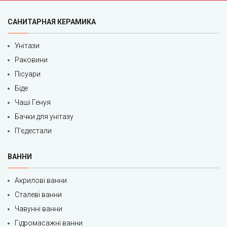
САНИТАРНАЯ КЕРАМИКА
Унітази
Раковини
Пісуари
Біде
Чаші Генуя
Бачки для унітазу
П'єдестали
ВАННИ
Акрилові ванни
Сталеві ванни
Чавунні ванни
Гідромасажні ванни