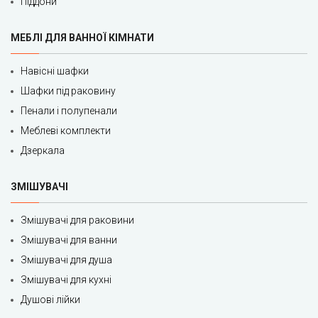
Піддони
МЕБЛІ ДЛЯ ВАННОЇ КІМНАТИ
Навісні шафки
Шафки під раковину
Пенали і полупенали
Меблеві комплекти
Дзеркала
ЗМІШУВАЧІ
Змішувачі для раковини
Змішувачі для ванни
Змішувачі для душа
Змішувачі для кухні
Душові лійки