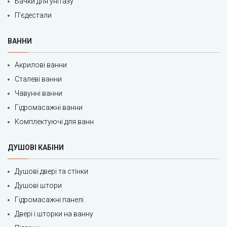
Бачки для унітазу
П'єдестали
ВАННИ
Акрилові ванни
Сталеві ванни
Чавунні ванни
Гідромасажні ванни
Комплектуючі для ванн
ДУШОВІ КАБІНИ
Душові двері та стінки
Душові штори
Гідромасажні панелі
Двері і шторки на ванну