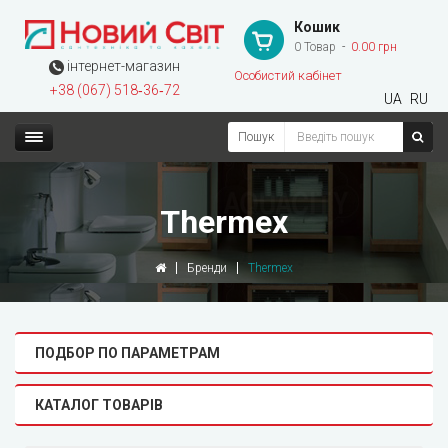
Кошик
0 Товар
0.00 грн
інтернет-магазин
Особистий кабінет
+38 (067) 518‑36‑72
UA
RU
Пошук
Thermex
Бренди
Thermex
ПОДБОР ПО ПАРАМЕТРАМ
КАТАЛОГ ТОВАРІВ